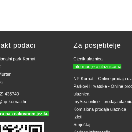
akt podaci
Za posjetitelje
onalni park Kornati
Cjenik ulaznica
2
Informacije o ulaznicama
urter
NP Kornati - Online prodaja ul
ka
Parkovi Hrvatske - Online pro
2) 435740
ulaznica
@np-kornati.hr
mySea online - prodaja ulazni
Komisiona prodaja ulaznica
ra na znakovnom jeziku
Izleti
Smještaj