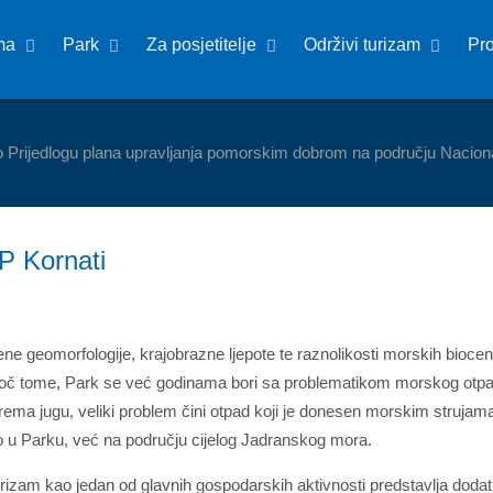
ma
Park
Za posjetitelje
Održivi turizam
Pr
o Prijedlogu plana upravljanja pomorskim dobrom na području Nacion
P Kornati
ene geomorfologije, krajobrazne ljepote te raznolikosti morskih bioce
č tome, Park se već godinama bori sa problematikom morskog otpad
ema jugu, veliki problem čini otpad koji je donesen morskim strujama, 
u Parku, već na području cijelog Jadranskog mora.
rizam kao jedan od glavnih gospodarskih aktivnosti predstavlja dodatni