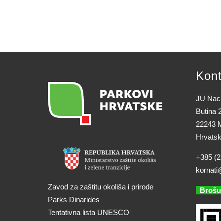
Kont
JU Naci
Butina 
22243 M
Hrvats
+385 (2
kornati
Zavod za zaštitu okoliša i prirode
Brošu
Parks Dinarides
Tentativna lista UNESCO