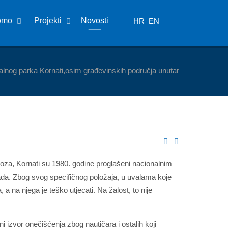
omo
Projekti
Novosti
HR
EN
alnog parka Kornati,osim građevinskih područja unutar
noza, Kornati su 1980. godine proglašeni nacionalnim
a. Zbog svog specifičnog položaja, u uvalama koje
a na njega je teško utjecati. Na žalost, to nije
 izvor onečišćenja zbog nautičara i ostalih koji