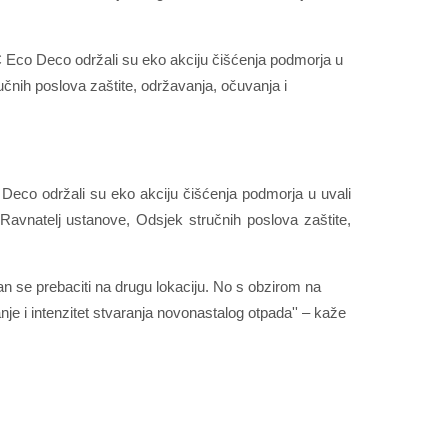
DC Eco Deco održali su eko akciju čišćenja podmorja u
učnih poslova zaštite, održavanja, očuvanja i
o Deco održali su eko akciju čišćenja podmorja u uvali
 Ravnatelj ustanove, Odsjek stručnih poslova zaštite,
dan se prebaciti na drugu lokaciju. No s obzirom na
tanje i intenzitet stvaranja novonastalog otpada'' – kaže