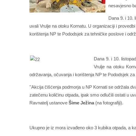
nesavjesno ba
Dana 9. i 10. 
uvali Vrulje na otoku Kornatu. U organizaciji i proved
korištenja NP te Pododsjek za tehničke poslove i odr
Dana 9. i 10. listopa
Vrulje na otoku Korn
održavanja, očuvanja i korištenja NP te Pododsjek za 
''Akcija čišćenja podmorja u NP Kornati se održala dva 
zatečenu količinu otpada, ipak smo odlučili ostati u uval
Ravnatelj ustanove
Šime Ježina
(na fotografiji).
Ukupno je iz mora izvađeno oko 3 kubika otpada, a kako