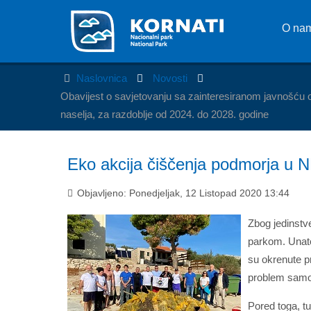
O na
Naslovnica
Novosti
Obavijest o savjetovanju sa zainteresiranom javnošću 
naselja, za razdoblje od 2024. do 2028. godine
Eko akcija čiščenja podmorja u N
Objavljeno: Ponedjeljak, 12 Listopad 2020 13:44
Zbog jedinstv
parkom. Unato
su okrenute pr
problem samo 
Pored toga, tu