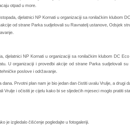
caju otpad u more.
listopada, djelatnici NP Kornati u organizaciji sa ronilačkim klubom 
bi akcije od strane Parka sudjelovali su Ravnatelj ustanove, Odsjek str
žavanje.
da, djelatnici NP Kornati u organizaciji sa ronilačkim klubom DC Ec
atu. U organizaciji i provedbi akcije od strane Parka sudjelovali su
tehničke poslove i održavanje.
dana. Prvotni plan nam je bio jedan dan čistiti uvalu Vrulje, a drugi 
i Vrulje i očistiti je cijelu kako bi se sljedećih mjeseci moglo pratiti s
 je izgledalo čišćenje pogledajte u fotogaleriji.