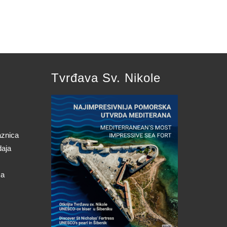
Tvrđava Sv. Nikole
aznica
daja
ca