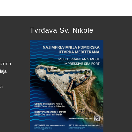
Tvrđava Sv. Nikole
aznica
daja
ca