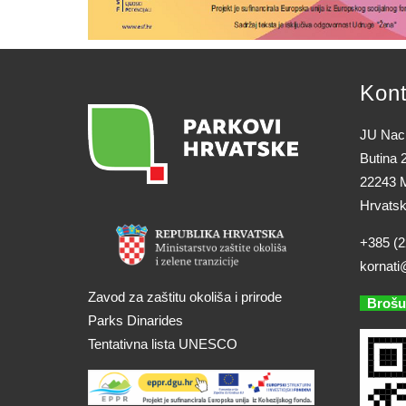
Kont
JU Naci
Butina 
22243 M
Hrvats
+385 (2
kornati
Zavod za zaštitu okoliša i prirode
Brošu
Parks Dinarides
Tentativna lista UNESCO