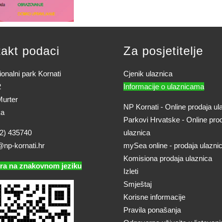
akt podaci
Za posjetitelje
onalni park Kornati
Cjenik ulaznica
2
Informacije o ulaznicama
urter
NP Kornati - Online prodaja ul
ka
Parkovi Hrvatske - Online pro
2) 435740
ulaznica
@np-kornati.hr
mySea online - prodaja ulazni
Komisiona prodaja ulaznica
ra na znakovnom jeziku
Izleti
Smještaj
Korisne informacije
Pravila ponašanja