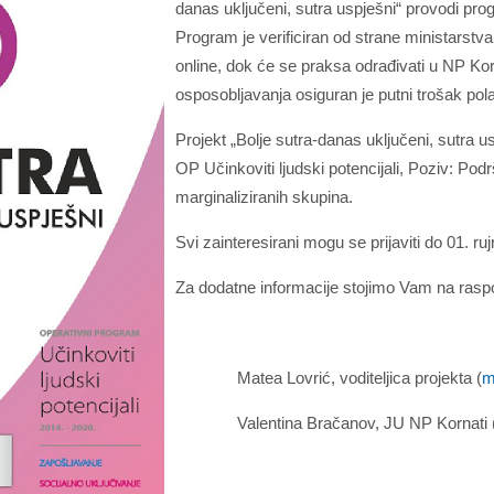
danas uključeni, sutra uspješni“ provodi pro
Program je verificiran od strane ministarstva 
online, dok će se praksa odrađivati u NP Ko
osposobljavanja osiguran je putni trošak po
Projekt „Bolje sutra-danas uključeni, sutra u
OP Učinkoviti ljudski potencijali, Poziv: Pod
marginaliziranih skupina.
Svi zainteresirani mogu se prijaviti do 01. r
Za dodatne informacije stojimo Vam na rasp
Matea Lovrić, voditeljica projekta (
m
Valentina Bračanov, JU NP Kornati 