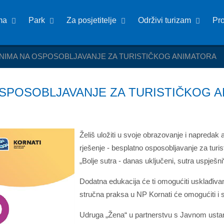
ma
Park
Za posjetitelje
Održivi turizam
Pr
NIMA NA OSPOSOBLJAVANJE ZA TURISTIČKOG ANIMATORA
SPOSOBLJAVANJE ZA TURISTIČKOG 
Želiš uložiti u svoje obrazovanje i napredak 
rješenje - besplatno osposobljavanje za turis
„Bolje sutra - danas uključeni, sutra uspješni
Dodatna edukacija će ti omogućiti usklađivan
stručna praksa u NP Kornati će omogućiti i s
Udruga „Žena“ u partnerstvu s Javnom ustan