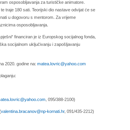
gram osposobljavanja za turističke animatore.
te traje 180 sati. Teorijski dio nastave odvijat će se
rnati u dogovoru s mentorom. Za vrijeme
laznicima osposobljavanja.
spješni“ financiran je iz Europskog socijalnog fonda,
rška socijalnom uključivanju i zapošljavanju
ujna 2020. godine na:
matea.lovric@yahoo.com
olaganju:
atea.lovric@yahoo.com
, 095/388-2100)
(
valentina.bracanov@np-kornati.hr
, 091/435-2212)