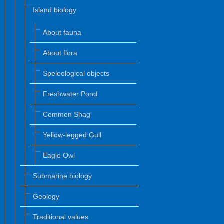
Island biology
About fauna
About flora
Speleological objects
Freshwater Pond
Common Shag
Yellow-legged Gull
Eagle Owl
Submarine biology
Geology
Traditional values