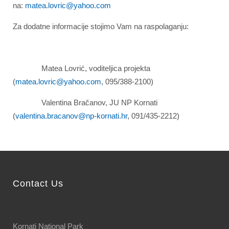
na:
matea.lovric@yahoo.com
Za dodatne informacije stojimo Vam na raspolaganju:
Matea Lovrić, voditeljica projekta
(
matea.lovric@yahoo.com
, 095/388-2100)
Valentina Bračanov, JU NP Kornati
(
valentina.bracanov@np-kornati.hr
, 091/435-2212)
Contact Us
Kornati National Park