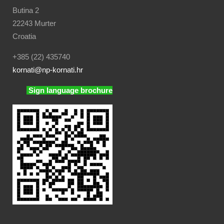
Butina 2
22243 Murter
Croatia
+385 (22) 435740
kornati
@np-kornati.hr
Sign language brochure