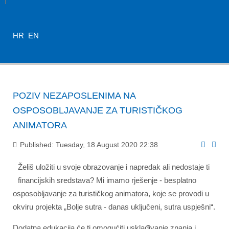
HR
EN
POZIV NEZAPOSLENIMA NA
OSPOSOBLJAVANJE ZA TURISTIČKOG
ANIMATORA
Published: Tuesday, 18 August 2020 22:38
Želiš uložiti u svoje obrazovanje i napredak ali nedostaje ti
financijskih sredstava? Mi imamo rješenje - besplatno
osposobljavanje za turističkog animatora, koje se provodi u
okviru projekta „Bolje sutra - danas uključeni, sutra uspješni“.
Dodatna edukacija će ti omogućiti usklađivanje znanja i