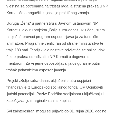
vještina sa potrebama na tržištu rada, a stručna praksa u NP
Kornati će omogućiti i stjecanje praktičnog znanja.
Udruga „Žena“ u partnerstvu s Javnom ustanovom NP
Kornati u okviru projekta „Bolje sutra-danas uključeni, sutra
uspješni“ provodi program osposobljavanja za turističke
animatore. Program je verificiran od strane ministarstva te
traje 180 sati. Teorijski dio nastave odvijat će se online, dok
će se praksa odrađivati u NP Kornati u dogovoru s
mentorom. Za vrijeme osposobljavanja osiguran je putni
trošak polaznicima osposobljavanja.
Projekt „Bolje sutra-danas uključeni, sutra uspješni“
financiran je iz Europskog socijalnog fonda, OP Učinkoviti
ljudski potencijali, Poziv: Podrška socijalnom uključivanju i
zapošljavanju marginaliziranih skupina.
Svi zainteresirani mogu se prijaviti do 01. rujna 2020. godine