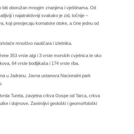
o biti oboružan mnogim znanjima i vještinama. Od
jiviji i najatraktivniji svakako je zid, točnije –
 koji presijecaju kornatske otoke, a čine jednu od
 privlače mnoštvo nautičara i izletnika.
ene 353 vrste algi i 3 vrste morskih cvjetnica te oko
va, 64 vrste bodljikaša i 174 vrste riba.
dupina u Jadranu. Javna ustanova Nacionalni park
u.
, utvrda Tureta, zavjetna crkva Gospe od Tarca, crkva
utke i dojmove. Zanimljivi geološki i geomorfološki