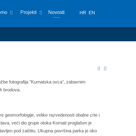
omo
Projekti
Novosti
HR
EN
ložbe fotografija "Kurnatska ovca", zabavnim
ih brodova.
ve geomorfologije, velike razvedenosti obalne crte i
ava, veći dio grupe otoka Kornati proglašen je
tavljen pod zaštitu. Ukupna površina parka je oko