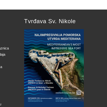
Tvrđava Sv. Nikole
aznica
daja
ca
u