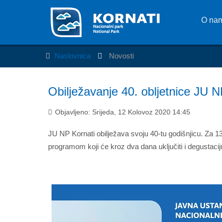
O na
Naslovnica
Novosti
Obilježavanje 40. obljetnice JU N
Objavljeno: Srijeda, 12 Kolovoz 2020 14:45
JU NP Kornati obilježava svoju 40-tu godišnjicu. Za 1
programom koji će kroz dva dana uključiti i degustaci