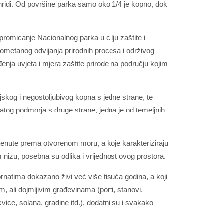
 hridi. Od površine parka samo oko 1/4 je kopno, dok
promicanje Nacionalnog parka u cilju zaštite i
eometanog odvijanja prirodnih procesa i održivog
đenja uvjeta i mjera zaštite prirode na području kojim
njskog i negostoljubivog kopna s jedne strane, te
ogatog podmorja s druge strane, jedna je od temeljnih
krenute prema otvorenom moru, a koje karakteriziraju
nizu, posebna su odlika i vrijednost ovog prostora.
ornatima dokazano živi već više tisuća godina, a koji
, ali dojmljivim građevinama (porti, stanovi,
rkvice, solana, gradine itd.), dodatni su i svakako