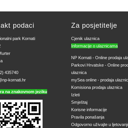
akt podaci
Za posjetitelje
onalni park Kornati
Cjenik ulaznica
2
Informacije o ulaznicama
urter
NP Kornati - Online prodaja ul
ka
Parkovi Hrvatske - Online pro
2) 435740
ulaznica
@np-kornati.hr
mySea online - prodaja ulazni
Komisiona prodaja ulaznica
ra na znakovnom jeziku
Izleti
Smještaj
Korisne informacije
Pravila ponašanja
Odgovorno uživajte u ljetovanj