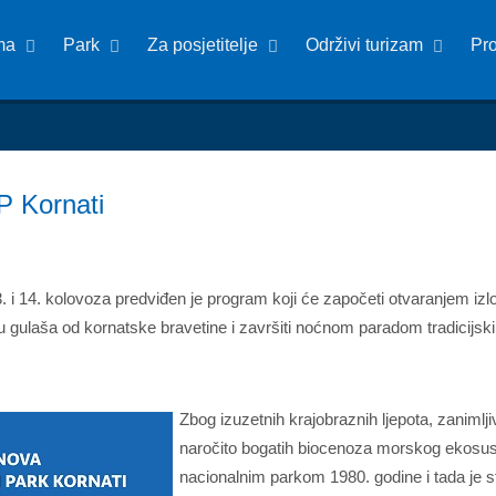
ma
Park
Za posjetitelje
Održivi turizam
Pr
P Kornati
3. i 14. kolovoza predviđen je program koji će započeti otvaranjem iz
ju gulaša od kornatske bravetine i završiti noćnom paradom tradicijsk
Zbog izuzetnih krajobraznih ljepota, zanimlji
naročito bogatih biocenoza morskog ekosust
nacionalnim parkom 1980. godine i tada je s