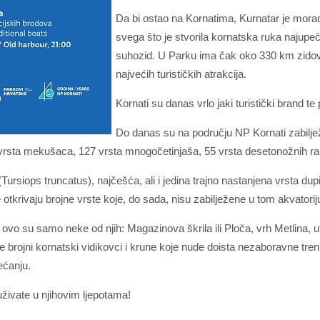
Da bi ostao na Kornatima, Kurnatar je mora
svega što je stvorila kornatska ruka najupečatl
suhozid. U Parku ima čak oko 330 km zidova,
najvećih turističkih atrakcija.
Kornati su danas vrlo jaki turistički brand te
Do danas su na području NP Kornati zabiljež
 vrsta mekušaca, 127 vrsta mnogočetinjaša, 55 vrsta desetonožnih rako
 (Tursiops truncatus), najčešća, ali i jedina trajno nastanjena vrsta 
 otkrivaju brojne vrste koje, do sada, nisu zabilježene u tom akvatorij
ka, ovo su samo neke od njih: Magazinova škrila ili Ploča, vrh Metlina
e brojni kornatski vidikovci i krune koje nude doista nezaboravne tren
ećanju.
uživate u njihovim ljepotama!