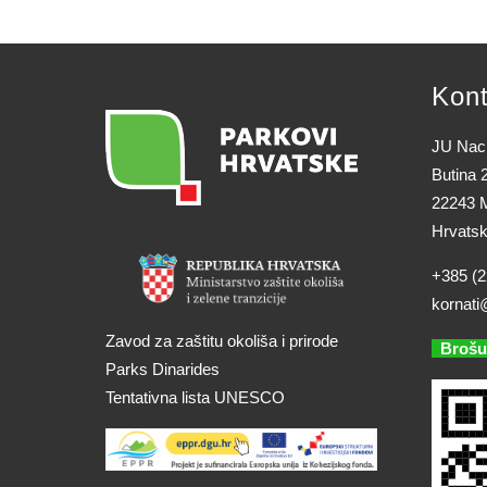
Kont
JU Naci
Butina 
22243 M
Hrvats
+385 (2
kornati
Zavod za zaštitu okoliša i prirode
Brošu
Parks Dinarides
Tentativna lista UNESCO