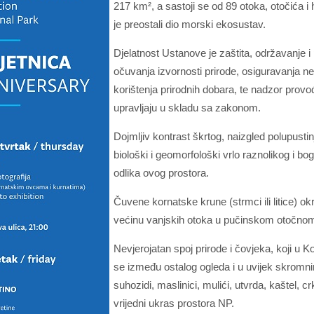
217 km², a sastoji se od 89 otoka, otočića i
je preostali dio morski ekosustav.
Djelatnost Ustanove je zaštita, održavanje i 
očuvanja izvornosti prirode, osiguravanja n
korištenja prirodnih dobara, te nadzor provo
upravljaju u skladu sa zakonom.
Dojmljiv kontrast škrtog, naizgled polupusti
biološki i geomorfološki vrlo raznolikog i b
odlika ovog prostora.
Čuvene kornatske krune (strmci ili litice) o
većinu vanjskih otoka u pučinskom otočnom 
Nevjerojatan spoj prirode i čovjeka, koji u K
se između ostalog ogleda i u uvijek skromnim
suhozidi, maslinici, mulići, utvrda, kaštel, c
vrijedni ukras prostora NP.