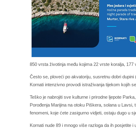
850 vrsta životinja među kojima 22 vrste koralja, 177
Često se, ploveći po akvatoriju, susretnu dobri dupini
Kornati intenzivno provodi istraživanja tijekom kojih se
Teško je nabrojiti sve kulturne i prirodne ljepote Par
Porođenja Marijina na otoku Piškera, solana u Lavsi, t
fenomeni, koje ćete zasigurno vidjeti, ostaju dugo u sj
Kornati nude 89 i mnogo više razloga da ih posjetite i 