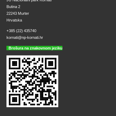
Butina 2
22243 Murter
Hrvatska
+385 (22) 435740
kornati@np-kornati.hr
Brošura na znakovnom jeziku