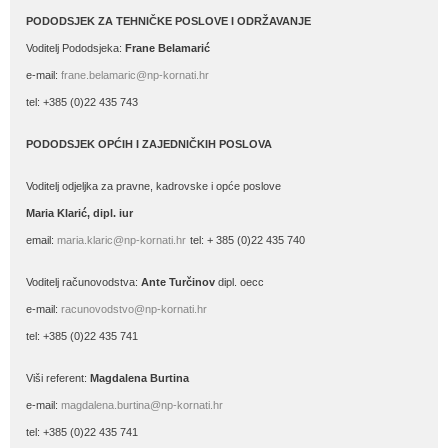
PODODSJEK ZA TEHNIČKE POSLOVE I ODRŽAVANJE
Voditelj Pododsjeka:
Frane Belamarić
e-mail:
frane.belamaric@np-kornati.hr
tel: +385 (0)22 435 743
PODODSJEK OPĆIH I ZAJEDNIČKIH POSLOVA
Voditelj odjeljka za pravne, kadrovske i opće poslove
Maria Klarić, dipl. iur
email:
maria.klaric@np-kornati.hr
tel: + 385 (0)22 435 740
Voditelj računovodstva:
Ante Turčinov
dipl. oecc
e-mail:
racunovodstvo@np-kornati.hr
tel: +385 (0)22 435 741
Viši referent:
Magdalena Burtina
e-mail:
magdalena.burtina@np-kornati.hr
tel: +385 (0)22 435 741