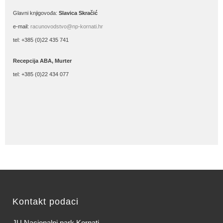
Glavni knjigovođa:
Slavica Skračić
e-mail:
racunovodstvo@np-kornati.hr
tel: +385 (0)22 435 741
Recepcija ABA, Murter
tel: +385 (0)22 434 077
Kontakt podaci
JU Nacionalni park Kornati