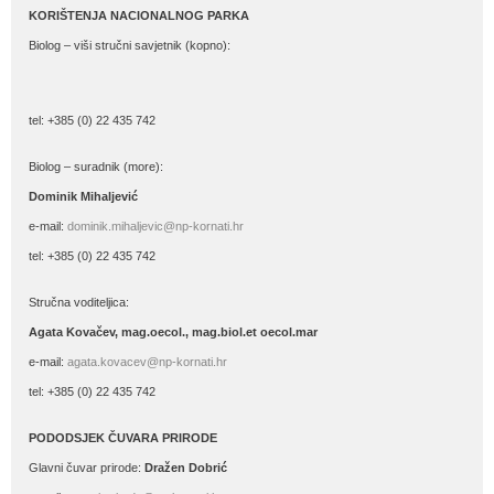
KORIŠTENJA NACIONALNOG PARKA
Biolog – viši stručni savjetnik (kopno):
tel: +385 (0) 22 435 742
Biolog – suradnik (more):
Dominik Mihaljević
e-mail:
dominik.mihaljevic@np-kornati.hr
tel: +385 (0) 22 435 742
Stručna voditeljica:
Agata Kovačev,
mag.oecol., mag.biol.et oecol.mar
e-mail:
agata.kovacev@np-kornati.hr
tel: +385 (0) 22 435 742
PODODSJEK ČUVARA PRIRODE
Glavni čuvar prirode:
Dražen Dobrić