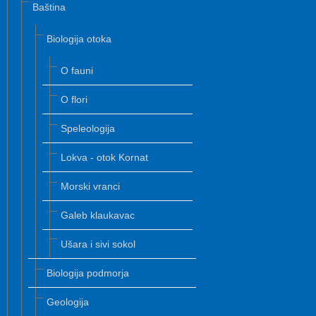
Baština
Biologija otoka
O fauni
O flori
Speleologija
Lokva - otok Kornat
Morski vranci
Galeb klaukavac
Ušara i sivi sokol
Biologija podmorja
Geologija