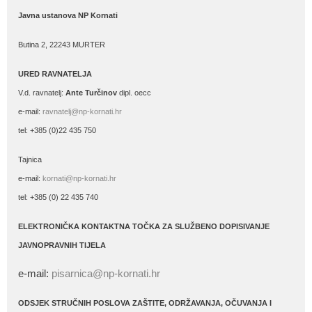
Javna ustanova NP Kornati
Butina 2, 22243 MURTER
URED RAVNATELJA
V.d. ravnatelj:
Ante Turčinov
dipl. oecc
e-mail:
ravnatelj@np-kornati.hr
tel: +385 (0)22 435 750
Tajnica
e-mail:
kornati@np-kornati.hr
tel: +385 (0) 22 435 740
ELEKTRONIČKA KONTAKTNA TOČKA ZA SLUŽBENO DOPISIVANJE
JAVNOPRAVNIH TIJELA
e-mail:
pisarnica@np-kornati.hr
ODSJEK STRUČNIH POSLOVA ZAŠTITE, ODRŽAVANJA, OČUVANJA I