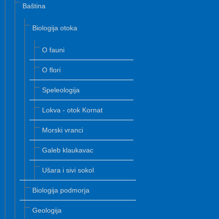
Baština
Biologija otoka
O fauni
O flori
Speleologija
Lokva - otok Kornat
Morski vranci
Galeb klaukavac
Ušara i sivi sokol
Biologija podmorja
Geologija