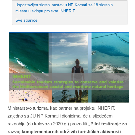
Uspostavljen sidreni sustav u NP Kornati sa 18 sidrenih
mjesta u sklopu projekta INHERIT
Sve stranice
Ministarstvo turizma, kao partner na projektu INHERIT,
zajedno sa JU NP Kornati i dionicima, će u sljedećem
razdoblju (do kolovoza 2020.g.) provoditi
„Pilot testiranje za
razvoj komplementarnih održivih turističkih aktivnosti