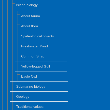
Island biology
About fauna
About flora
Speleological objects
Freshwater Pond
Common Shag
Yellow-legged Gull
Eagle Owl
Submarine biology
Geology
Traditional values