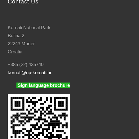
Contact Us
Kornati National Park
Butina 2
22243 Murter
Croatia
+385 (22) 435740
kornati
@np-kornati.hr
Sign language brochure