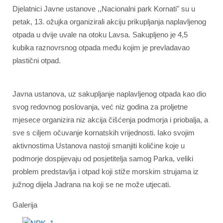
Djelatnici Javne ustanove ,,Nacionalni park Kornati" su u
petak, 13. ožujka organizirali akciju prikupljanja naplavljenog
otpada u dvije uvale na otoku Lavsa. Sakupljeno je 4,5
kubika raznovrsnog otpada među kojim je prevladavao
plastični otpad.
Javna ustanova, uz sakupljanje naplavljenog otpada kao dio
svog redovnog poslovanja, već niz godina za proljetne
mjesece organizira niz akcija čišćenja podmorja i priobalja, a
sve s ciljem očuvanje kornatskih vrijednosti. Iako svojim
aktivnostima Ustanova nastoji smanjiti količine koje u
podmorje dospijevaju od posjetitelja samog Parka, veliki
problem predstavlja i otpad koji stiže morskim strujama iz
južnog dijela Jadrana na koji se ne može utjecati.
Galerija