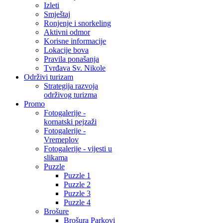
Izleti
Smještaj
Ronjenje i snorkeling
Aktivni odmor
Korisne informacije
Lokacije bova
Pravila ponašanja
Tvrđava Sv. Nikole
Održivi turizam
Strategija razvoja
održivog turizma
Promo
Fotogalerije -
kornatski pejzaži
Fotogalerije -
Vremeplov
Fotogalerije - vijesti u
slikama
Puzzle
Puzzle 1
Puzzle 2
Puzzle 3
Puzzle 4
Brošure
Brošura Parkovi