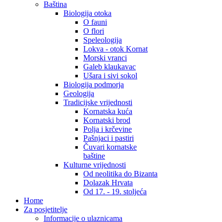
Baština
Biologija otoka
O fauni
O flori
Speleologija
Lokva - otok Kornat
Morski vranci
Galeb klaukavac
Ušara i sivi sokol
Biologija podmorja
Geologija
Tradicijske vrijednosti
Kornatska kuća
Kornatski brod
Polja i krčevine
Pašnjaci i pastiri
Čuvari kornatske
baštine
Kulturne vrijednosti
Od neolitika do Bizanta
Dolazak Hrvata
Od 17. - 19. stoljeća
Home
Za posjetitelje
Informacije o ulaznicama