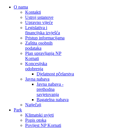
O nama
Kontakti
Ustroj ustanove
Upravno vijeće
Legislativa i
financijska izvješća
Pristup informacijama
Zaštita osobnih
podataka
Plan upravljanja NP
Kornati
Koncesijska
odobrenja
Djelatnost pčelarstva
Javna nabava
Javna nabava -
prethodna
savjetovanja
Bagatelna nabava
Natječaji
Park
Klimatski uvjeti
Popis otoka
Povijest NP Kornati