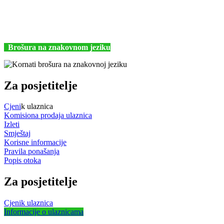
Hrvatska
+385 (22) 435740
kornati@np-kornati.hr
Brošura na znakovnom jeziku
Za posjetitelje
Cjeni
k ulaznica
Komisiona prodaja ulaznica
Izleti
Smještaj
Korisne informacije
Pravila ponašanja
Popis otoka
Za posjetitelje
Cjenik ulaznica
Informacije o ulaznicama