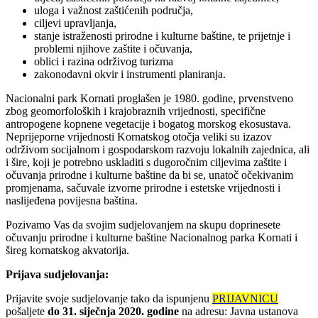
uloga i važnost zaštićenih područja,
ciljevi upravljanja,
stanje istraženosti prirodne i kulturne baštine, te prijetnje i
problemi njihove zaštite i očuvanja,
oblici i razina održivog turizma
zakonodavni okvir i instrumenti planiranja.
Nacionalni park Kornati proglašen je 1980. godine, prvenstveno
zbog geomorfoloških i krajobraznih vrijednosti, specifične
antropogene kopnene vegetacije i bogatog morskog ekosustava.
Neprijeporne vrijednosti Kornatskog otočja veliki su izazov
održivom socijalnom i gospodarskom razvoju lokalnih zajednica, ali
i šire, koji je potrebno uskladiti s dugoročnim ciljevima zaštite i
očuvanja prirodne i kulturne baštine da bi se, unatoč očekivanim
promjenama, sačuvale izvorne prirodne i estetske vrijednosti i
naslijeđena povijesna baština.
Pozivamo Vas da svojim sudjelovanjem na skupu doprinesete
očuvanju prirodne i kulturne baštine Nacionalnog parka Kornati i
šireg kornatskog akvatorija.
Prijava sudjelovanja:
Prijavite svoje sudjelovanje tako da ispunjenu
PRIJAVNICU
pošaljete
do 31. siječnja 2020. godine
na adresu: Javna ustanova