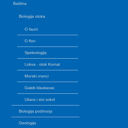
Baština
Biologija otoka
O fauni
O flori
Speleologija
Lokva - otok Kornat
Morski vranci
Galeb klaukavac
Ušara i sivi sokol
Biologija podmorja
Geologija