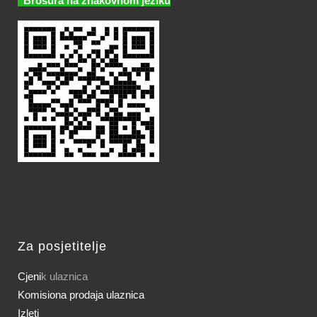
Brošura na znakovnom jeziku
Za posjetitelje
Cjeni
k ulaznica
Komisiona prodaja ulaznica
Izleti