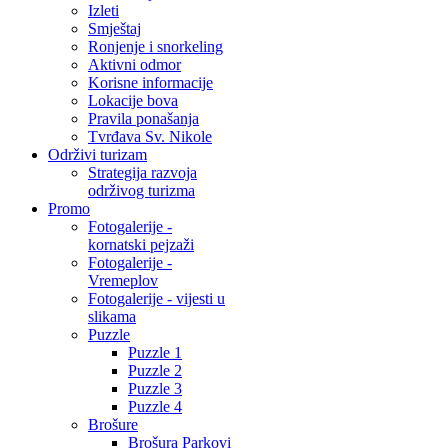
Izleti
Smještaj
Ronjenje i snorkeling
Aktivni odmor
Korisne informacije
Lokacije bova
Pravila ponašanja
Tvrđava Sv. Nikole
Održivi turizam
Strategija razvoja
održivog turizma
Promo
Fotogalerije -
kornatski pejzaži
Fotogalerije -
Vremeplov
Fotogalerije - vijesti u
slikama
Puzzle
Puzzle 1
Puzzle 2
Puzzle 3
Puzzle 4
Brošure
Brošura Parkovi