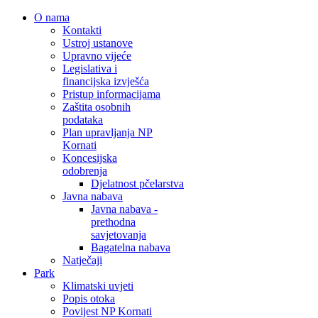
O nama
Kontakti
Ustroj ustanove
Upravno vijeće
Legislativa i
financijska izvješća
Pristup informacijama
Zaštita osobnih
podataka
Plan upravljanja NP
Kornati
Koncesijska
odobrenja
Djelatnost pčelarstva
Javna nabava
Javna nabava -
prethodna
savjetovanja
Bagatelna nabava
Natječaji
Park
Klimatski uvjeti
Popis otoka
Povijest NP Kornati