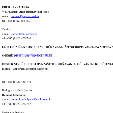
URED RAVNATELJA
V.d. ravnatelj:
Ante Turčinov
dipl. oecc
e-mail:
ravnatelj@np-kornati.hr
tel: +385 (0)22 435 750
Tajnica
e-mail:
kornati@np-kornati.hr
tel: +385 (0) 22 435 740
ELEKTRONIČKA KONTAKTNA TOČKA ZA SLUŽBENO DOPISIVANJE JAVNOPRAVN
e-mail:
pisarnica@np-kornati.hr
ODSJEK STRUČNIH POSLOVA ZAŠTITE, ODRŽAVANJA, OČUVANJA I KORIŠTEN
Biolog – viši stručni savjetnik (kopno):
tel: +385 (0) 22 435 742
Biolog – suradnik (more):
Dominik Mihaljević
e-mail:
dominik.mihaljevic@np-kornati.hr
tel: +385 (0) 22 435 742
Stručna voditeljica: