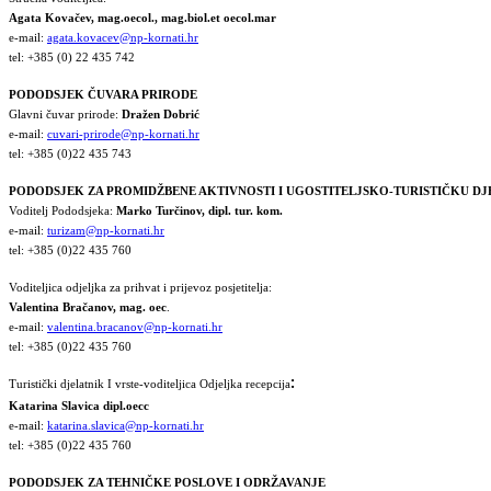
Agata Kovačev,
mag.oecol., mag.biol.et oecol.mar
e-mail:
agata.kovacev@np-kornati.hr
tel: +385 (0) 22 435 742
PODODSJEK ČUVARA PRIRODE
Glavni čuvar prirode:
Dražen Dobrić
e-mail:
cuvari-prirode@np-kornati.hr
tel: +385 (0)22 435 743
PODODSJEK ZA PROMIDŽBENE AKTIVNOSTI I UGOSTITELJSKO-TURISTIČKU D
Voditelj Pododsjeka:
Marko Turčinov, dipl. tur. kom.
e-mail:
turizam@np-kornati.hr
tel: +385 (0)22 435 760
Voditeljica odjeljka za prihvat i prijevoz posjetitelja:
Valentina Bračanov, mag. oec
.
e-mail:
valentina.bracanov@np-kornati.hr
tel: +385 (0)22 435 760
:
Turistički djelatnik I vrste-voditeljica Odjeljka recepcija
Katarina Slavica dipl.oecc
e-mail:
katarina.slavica@np-kornati.hr
tel: +385 (0)22 435 760
PODODSJEK ZA TEHNIČKE POSLOVE I ODRŽAVANJE