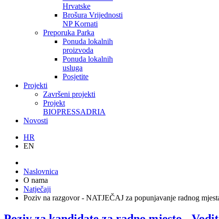
Hrvatske
Brošura Vrijednosti
NP Kornati
Preporuka Parka
Ponuda lokalnih
proizvoda
Ponuda lokalnih
usluga
Posjetite
Projekti
Završeni projekti
Projekt
BIOPRESSADRIA
Novosti
HR
EN
Naslovnica
O nama
Natječaji
Poziv na razgovor - NATJEČAJ za popunjavanje radnog mjesta
Poziv za kandidate za radno mjesto - Vodite