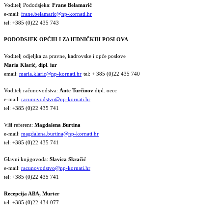
Voditelj Pododsjeka:
Frane Belamarić
e-mail:
frane.belamaric@np-kornati.hr
tel: +385 (0)22 435 743
PODODSJEK OPĆIH I ZAJEDNIČKIH POSLOVA
Voditelj odjeljka za pravne, kadrovske i opće poslove
Maria Klarić, dipl. iur
email:
maria.klaric@np-kornati.hr
tel: + 385 (0)22 435 740
Voditelj računovodstva:
Ante Turčinov
dipl. oecc
e-mail:
racunovodstvo@np-kornati.hr
tel: +385 (0)22 435 741
Viši referent:
Magdalena Burtina
e-mail:
magdalena.burtina@np-kornati.hr
tel: +385 (0)22 435 741
Glavni knjigovođa:
Slavica Skračić
e-mail:
racunovodstvo@np-kornati.hr
tel: +385 (0)22 435 741
Recepcija ABA, Murter
tel: +385 (0)22 434 077