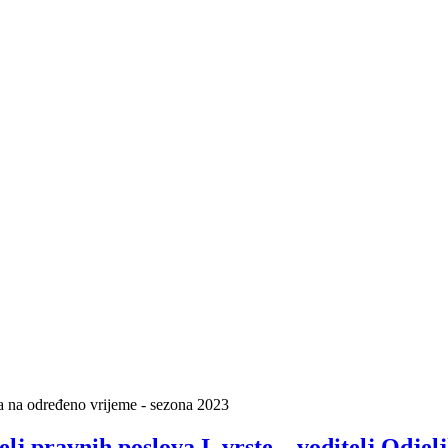
 na određeno vrijeme - sezona 2023
lj pravnih poslova I. vrste – voditelj Odjel