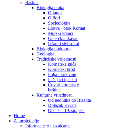
Baština
Biologija otoka
O fauni
O flori
Speleologija
Lokva - otok Kornat
Morski vranci
Galeb klaukavac
Ušara i sivi sokol
Biologija podmorja
Geologija
Tradicijske vrijednosti
Kornatska kuća
Kornatski brod
Polja i krčevine
Pašnjaci i pastiri
Čuvari kornatske
baštine
Kulturne vrijednosti
Od neolitika do Bizanta
Dolazak Hrvata
Od 17. - 19. stoljeća
Home
Za posjetitelje
Informacije o ulaznicama