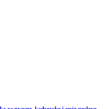
jka za pravne, kadrovske i opće poslove