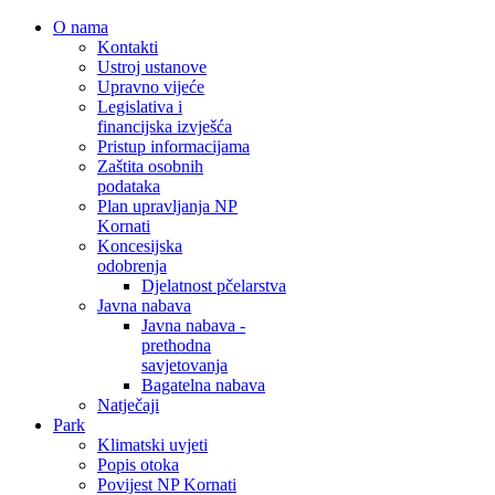
O nama
Kontakti
Ustroj ustanove
Upravno vijeće
Legislativa i
financijska izvješća
Pristup informacijama
Zaštita osobnih
podataka
Plan upravljanja NP
Kornati
Koncesijska
odobrenja
Djelatnost pčelarstva
Javna nabava
Javna nabava -
prethodna
savjetovanja
Bagatelna nabava
Natječaji
Park
Klimatski uvjeti
Popis otoka
Povijest NP Kornati