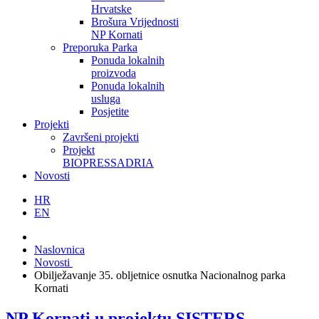
Hrvatske
Brošura Vrijednosti
NP Kornati
Preporuka Parka
Ponuda lokalnih
proizvoda
Ponuda lokalnih
usluga
Posjetite
Projekti
Završeni projekti
Projekt
BIOPRESSADRIA
Novosti
HR
EN
Naslovnica
Novosti
Obilježavanje 35. obljetnice osnutka Nacionalnog parka
Kornati
NP Kornati u projektu SISTERS