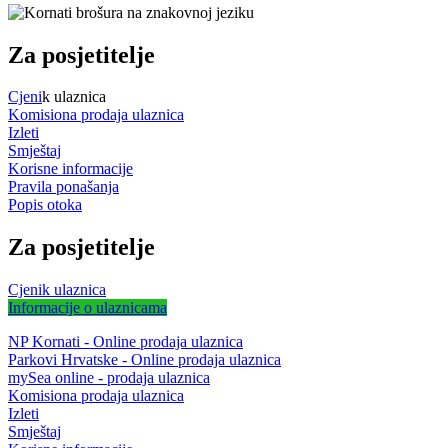
Za posjetitelje
Cjeni
k ulaznica
Komisiona prodaja ulaznica
Izleti
Smještaj
Korisne informacije
Pravila ponašanja
Popis otoka
Za posjetitelje
Cjenik ulaznica
Informacije o ulaznicama
NP Kornati - Online prodaja ulaznica
Parkovi Hrvatske - Online prodaja ulaznica
mySea online - prodaja ulaznica
Komisiona prodaja ulaznica
Izleti
Smještaj