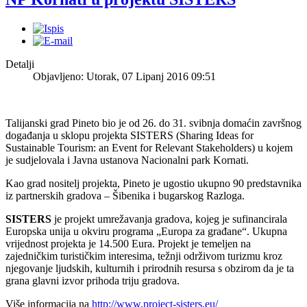
Detalji
Objavljeno: Utorak, 07 Lipanj 2016 09:51
Talijanski grad Pineto bio je od 26. do 31. svibnja domaćin završnog
događanja u sklopu projekta SISTERS (Sharing Ideas for
Sustainable Tourism: an Event for Relevant Stakeholders) u kojem
je sudjelovala i Javna ustanova Nacionalni park Kornati.
Kao grad nositelj projekta, Pineto je ugostio ukupno 90 predstavnika
iz partnerskih gradova – Šibenika i bugarskog Razloga.
SISTERS
je projekt umrežavanja gradova, kojeg je sufinancirala
Europska unija u okviru programa „Europa za građane“. Ukupna
vrijednost projekta je 14.500 Eura. Projekt je temeljen na
zajedničkim turističkim interesima, težnji održivom turizmu kroz
njegovanje ljudskih, kulturnih i prirodnih resursa s obzirom da je ta
grana glavni izvor prihoda triju gradova.
Više informacija na
http://www.project-sisters.eu/