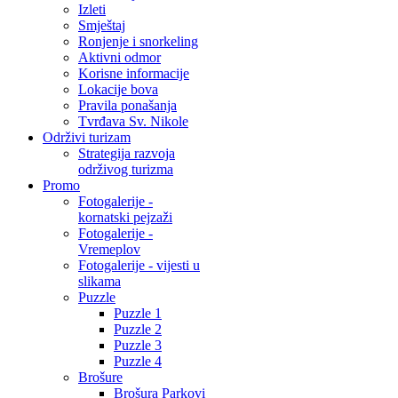
Izleti
Smještaj
Ronjenje i snorkeling
Aktivni odmor
Korisne informacije
Lokacije bova
Pravila ponašanja
Tvrđava Sv. Nikole
Održivi turizam
Strategija razvoja
održivog turizma
Promo
Fotogalerije -
kornatski pejzaži
Fotogalerije -
Vremeplov
Fotogalerije - vijesti u
slikama
Puzzle
Puzzle 1
Puzzle 2
Puzzle 3
Puzzle 4
Brošure
Brošura Parkovi