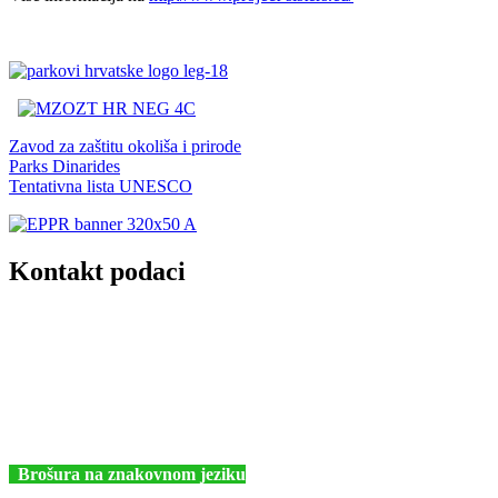
Zavod za zaštitu okoliša i prirode
Parks Dinarides
Tentativna lista UNESCO
Kontakt podaci
JU Nacionalni park Kornati
Butina 2
22243 Murter
Hrvatska
+385 (22) 435740
kornati@np-kornati.hr
Brošura na znakovnom jeziku