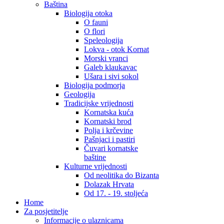
Baština
Biologija otoka
O fauni
O flori
Speleologija
Lokva - otok Kornat
Morski vranci
Galeb klaukavac
Ušara i sivi sokol
Biologija podmorja
Geologija
Tradicijske vrijednosti
Kornatska kuća
Kornatski brod
Polja i krčevine
Pašnjaci i pastiri
Čuvari kornatske
baštine
Kulturne vrijednosti
Od neolitika do Bizanta
Dolazak Hrvata
Od 17. - 19. stoljeća
Home
Za posjetitelje
Informacije o ulaznicama