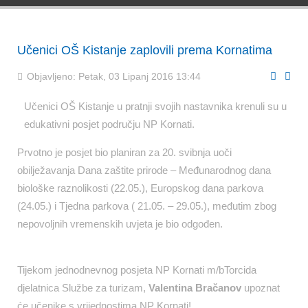
Učenici OŠ Kistanje zaplovili prema Kornatima
Objavljeno: Petak, 03 Lipanj 2016 13:44
Učenici OŠ Kistanje u pratnji svojih nastavnika krenuli su u
edukativni posjet području NP Kornati.
Prvotno je posjet bio planiran za 20. svibnja uoči
obilježavanja Dana zaštite prirode – Međunarodnog dana
biološke raznolikosti (22.05.), Europskog dana parkova
(24.05.) i Tjedna parkova ( 21.05. – 29.05.), međutim zbog
nepovoljnih vremenskih uvjeta je bio odgođen.
Tijekom jednodnevnog posjeta NP Kornati m/bTorcida
djelatnica Službe za turizam,
Valentina Bračanov
upoznat
će učenike s vrijednostima NP Kornati!