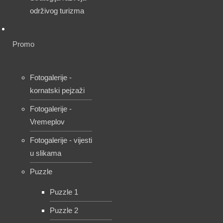
održivog turizma
Promo
Fotogalerije -
kornatski pejzaži
Fotogalerije -
Vremeplov
Fotogalerije - vijesti
u slikama
Puzzle
Puzzle 1
Puzzle 2