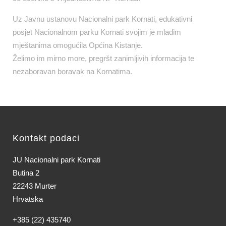
Uz Javnu ustanovu Nacionalni park Kornati, edukativni
posjet Nacionalnom parku Kornati svojim je mladim
mještanima omogućila Općina Kistanje.
Želimo im mirno more, pregršt zanimljivih informacija te
nezaboravan boravak na Kornatima.
Kontakt podaci
JU Nacionalni park Kornati
Butina 2
22243 Murter
Hrvatska
+385 (22) 435740