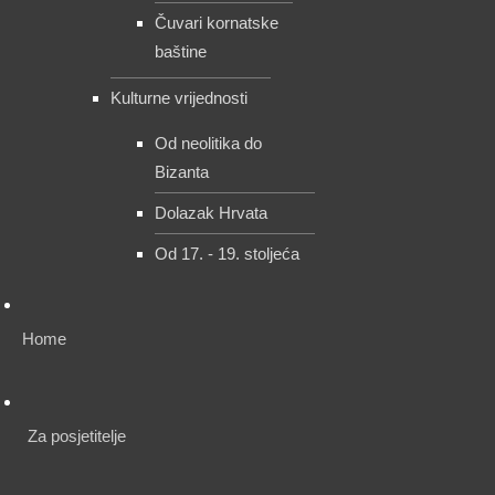
Čuvari kornatske
baštine
Kulturne vrijednosti
Od neolitika do
Bizanta
Dolazak Hrvata
Od 17. - 19. stoljeća
Home
Za posjetitelje