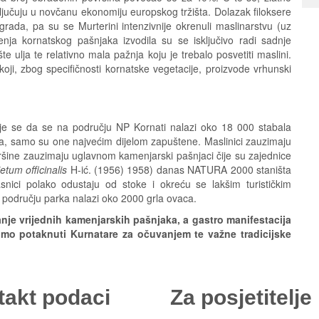
ključuju u novčanu ekonomiju europskog tržišta. Dolazak filoksere
rada, pa su se Murterini intenzivnije okrenuli maslinarstvu (uz
čenja kornatskog pašnjaka izvodila su se isključivo radi sadnje
šte ulja te relativno mala pažnja koju je trebalo posvetiti maslini.
koji, zbog specifičnosti kornatske vegetacije, proizvode vrhunski
je se da se na području NP Kornati nalazi oko 18 000 stabala
da, samo su one najvećim dijelom zapuštene. Maslinici zauzimaju
šine zauzimaju uglavnom kamenjarski pašnjaci čije su zajednice
etum officinalis
H-ić. (1956) 1958) danas NATURA 2000 staništa
snici polako odustaju od stoke i okreću se lakšim turističkim
području parka nalazi oko 2000 grla ovaca.
e vrijednih kamenjarskih pašnjaka, a gastro manifestacija
imo potaknuti Kurnatare za očuvanjem te važne tradicijske
takt podaci
Za posjetitelje