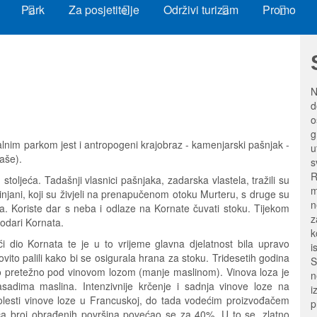
Park
Za posjetitelje
Održivi turizam
Promo
N
d
o
g
alnim parkom jest i antropogeni krajobraz - kamenjarski pašnjak -
u
aše).
s
R
 stoljeća. Tadašnji vlasnici pašnjaka, zadarska vlastela, tražili su
m
injani, koji su živjeli na prenapučenom otoku Murteru, s druge su
n
oka. Koriste dar s neba i odlaze na Kornate čuvati stoku. Tijekom
z
podari Kornata.
k
ći dio Kornata te je u to vrijeme glavna djelatnost bila upravo
i
vito palili kako bi se osigurala hrana za stoku. Tridesetih godina
S
 to pretežno pod vinovom lozom (manje maslinom). Vinova loza je
n
asadima maslina. Intenzivnije krčenje i sadnja vinove loze na
i
olesti vinove loze u Francuskoj, do tada vodećim proizvođačem
p
eća broj obrađenih površina povećao se za 40%. U to se, zlatno