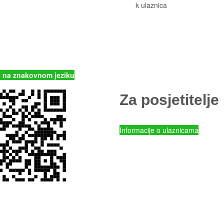
alni park Kornati
Cjeni
k ulaznica
Komisiona prodaja ulaznica
rter
Izleti
Smještaj
Korisne informacije
) 435740
Pravila ponašanja
p-kornati.hr
Popis otoka
 na znakovnom jeziku
Za posjetitelje
Cjenik ulaznica
Informacije o ulaznicama
NP Kornati - Online prodaja ulaz
Parkovi Hrvatske - Online prodaj
mySea online - prodaja ulaznica
Komisiona prodaja ulaznica
Izleti
Smještaj
Korisne informacije
Pravila ponašanja