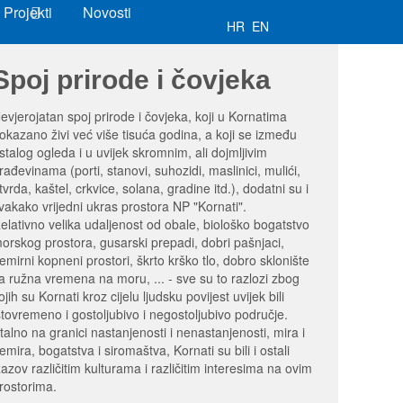
Projekti
Novosti
HR
EN
Spoj prirode i čovjeka
evjerojatan spoj prirode i čovjeka, koji u Kornatima
okazano živi već više tisuća godina, a koji se između
stalog ogleda i u uvijek skromnim, ali dojmljivim
rađevinama (porti, stanovi, suhozidi, maslinici, mulići,
tvrda, kaštel, crkvice, solana, gradine itd.), dodatni su i
vakako vrijedni ukras prostora NP "Kornati".
elativno velika udaljenost od obale, biološko bogatstvo
orskog prostora, gusarski prepadi, dobri pašnjaci,
emirni kopneni prostori, škrto krško tlo, dobro sklonište
a ružna vremena na moru, ... - sve su to razlozi zbog
ojih su Kornati kroz cijelu ljudsku povijest uvijek bili
stovremeno i gostoljubivo i negostoljubivo područje.
talno na granici nastanjenosti i nenastanjenosti, mira i
emira, bogatstva i siromaštva, Kornati su bili i ostali
zazov različitim kulturama i različitim interesima na ovim
rostorima.