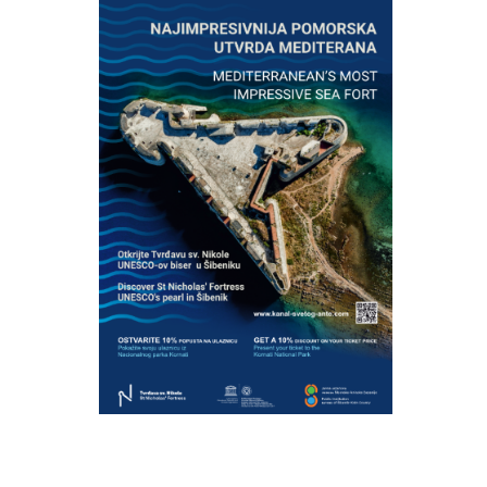
nica
a ulaznica