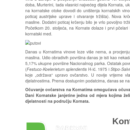
doba, Murterini, tada vlasnici najvećeg dijela Kornata, u
na kornatske otoke dovodi do uništenja kornatskih vinog
poticaj austrijske uprave i otvaranje tržišta). Nova kr
masline. Dodatni poticaj krčenju bilo je vrlo povoljno trži
Početkom 20. stoljeća, na Kornate dolaze i prvi pčelari 
kornatski med.
Danas u Kornatima vinove loze više nema, a procjenju
maslina. Udio obradivih površina danas je isti kao neka
5,17% ukupne površine Nacionalnog parka. Ostatak povr
(
Festuco-Koelerietum splendentis
H-ić. 1975 i
Stipo-Salvi
koje „održava“ upravo ovčarstvo. U novije vrijeme vla
djelatnostima. Prema dostupnim podatcima, danas se na 
Očuvanje ovčarstva na Kornatima omogućava očuvanj
Dani Kornatske janjetine jedna od mjera kojima žel
djelatnosti na području Kornata.
Kon