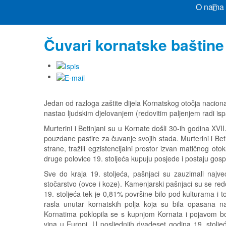
O nama
Čuvari kornatske baštine
Jedan od razloga zaštite dijela Kornatskog otočja nacion
nastao ljudskim djelovanjem (redovitim paljenjem radi isp
Murterini i Betinjani su u Kornate došli 30-ih godina XVII.
pouzdane pastire za čuvanje svojih stada. Murterini i Bet
strane, tražili egzistencijalni prostor izvan matičnog ot
druge polovice 19. stoljeća kupuju posjede i postaju gos
Sve do kraja 19. stoljeća, pašnjaci su zauzimali najve
stočarstvo (ovce i koze). Kamenjarski pašnjaci su se redo
19. stoljeća tek je 0,81% površine bilo pod kulturama i
rasla unutar kornatskih polja koja su bila opasana n
Kornatima poklopila se s kupnjom Kornata i pojavom b
vina u Europi. U posljednjih dvadeset godina 19. stolj