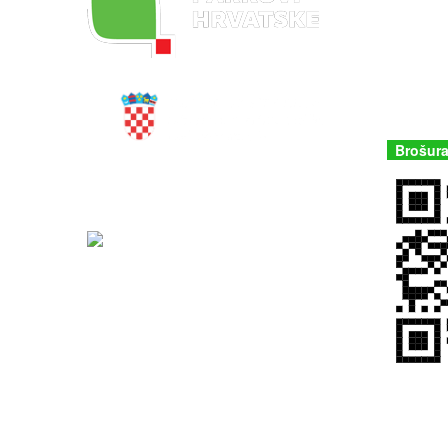
JU Nacion
Butina 2
22243 Mu
Hrvatska
+385 (22
kornati@n
Brošura
Zavod za zaštitu okoliša i prirode
Parks Dinarides
Tentativna lista UNESCO