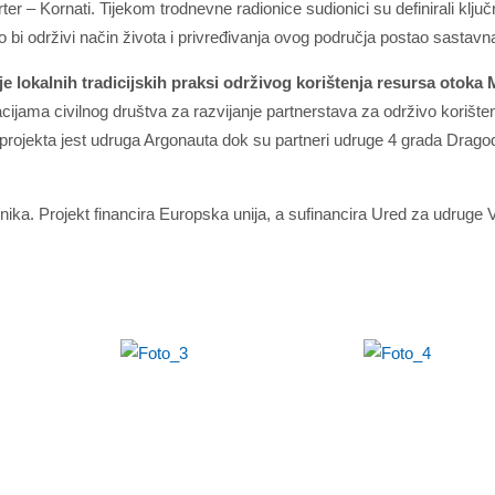
er – Kornati. Tijekom trodnevne radionice sudionici su definirali ključn
i održivi način života i privređivanja ovog područja postao sastavna
je lokalnih tradicijskih praksi održivog korištenja resursa otoka 
jama civilnog društva za razvijanje partnerstava za održivo korišten
ojekta jest udruga Argonauta dok su partneri udruge 4 grada Drago
nika. Projekt financira Europska unija, a sufinancira Ured za udruge