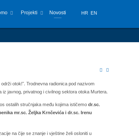
omo
Projekti
Novosti
HR
EN
, održi otok!". Trodnevna radionica pod nazivom
 iz javnog, privatnog i civilnog sektora otoka Murtera.
os ostalih stručnjaka među kojima ističemo
dr.sc.
nika mr.sc. Željka Krnčevića i dr.sc. Irenu
ije na čije se znanje i vještine želi osloniti u