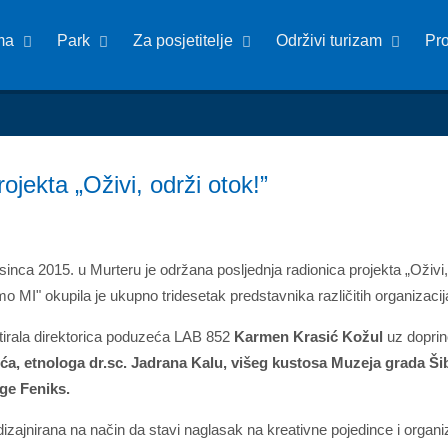
ma
Park
Za posjetitelje
Održivi turizam
Pr
jekta „Oživi, održi otok!”
sinca 2015. u Murteru je održana posljednja radionica projekta „Oživi
o MI" okupila je ukupno tridesetak predstavnika različitih organizacija
litirala direktorica poduzeća LAB 852
Karmen Krasić Kožul
uz doprin
ća, etnologa dr.sc. Jadrana Kalu, višeg kustosa Muzeja grada Šibe
uge Feniks.
dizajnirana na način da stavi naglasak na kreativne pojedince i organizac