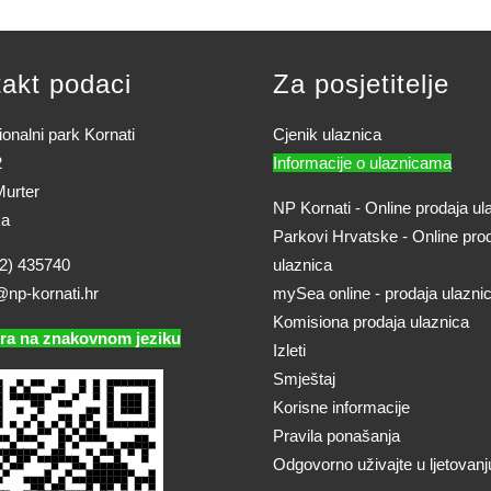
akt podaci
Za posjetitelje
onalni park Kornati
Cjenik ulaznica
2
Informacije o ulaznicama
urter
NP Kornati - Online prodaja ul
ka
Parkovi Hrvatske - Online pro
2) 435740
ulaznica
@np-kornati.hr
mySea online - prodaja ulazni
Komisiona prodaja ulaznica
ra na znakovnom jeziku
Izleti
Smještaj
Korisne informacije
Pravila ponašanja
Odgovorno uživajte u ljetovanj