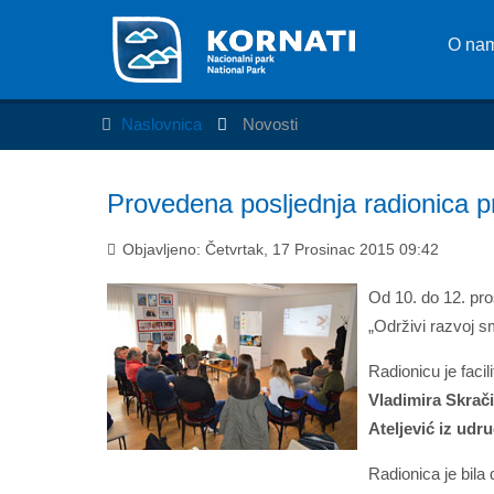
O na
Naslovnica
Novosti
Provedena posljednja radionica pro
Objavljeno: Četvrtak, 17 Prosinac 2015 09:42
Od 10. do 12. pro
„Održivi razvoj sm
Radionicu je faci
Vladimira Skrači
Ateljević iz udr
Radionica je bila 