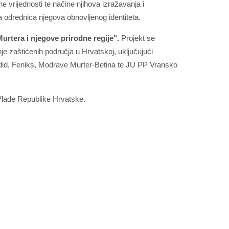
e vrijednosti te načine njihova izražavanja i
 odrednica njegova obnovljenog identiteta.
Murtera i njegove prirodne regije".
Projekt se
je zaštićenih područja u Hrvatskoj, uključujući
did, Feniks, Modrave Murter-Betina te JU PP Vransko
 Vlade Republike Hrvatske.