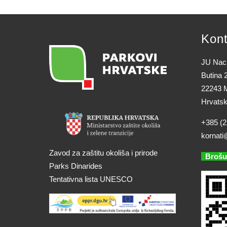
Kont
JU Naci
Butina 
22243 M
Hrvats
+385 (2
kornati
Zavod za zaštitu okoliša i prirode
Brošu
Parks Dinarides
Tentativna lista UNESCO