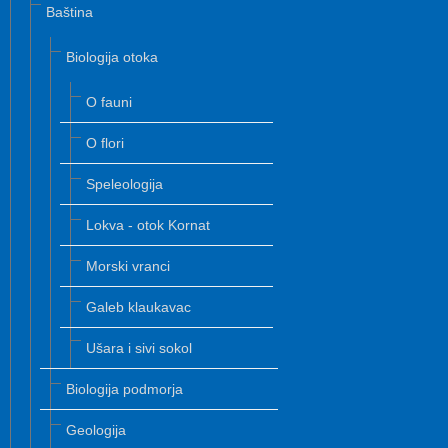
Baština
Biologija otoka
O fauni
O flori
Speleologija
Lokva - otok Kornat
Morski vranci
Galeb klaukavac
Ušara i sivi sokol
Biologija podmorja
Geologija