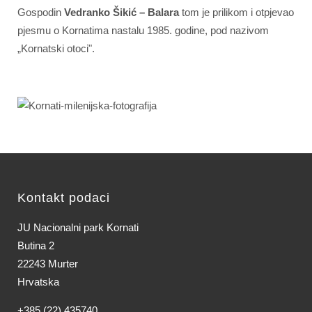
Gospodin
Vedranko Šikić – Balara
tom je prilikom i otpjevao
pjesmu o Kornatima nastalu 1985. godine, pod nazivom
„Kornatski otoci".
Kontakt podaci
JU Nacionalni park Kornati
Butina 2
22243 Murter
Hrvatska
+385 (22) 435740