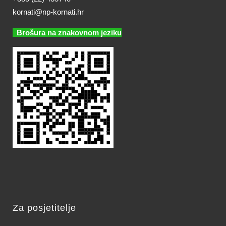
kornati@np-kornati.hr
Brošura na znakovnom jeziku
Za posjetitelje