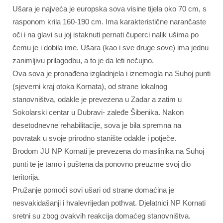
Ušara je najveća je europska sova visine tijela oko 70 cm, s
rasponom krila 160-190 cm. Ima karakteristične narančaste
oči i na glavi su joj istaknuti pernati čuperci nalik ušima po
čemu je i dobila ime. Ušara (kao i sve druge sove) ima jednu
zanimljivu prilagodbu, a to je da leti nečujno.
Ova sova je pronađena izgladnjela i iznemogla na Suhoj punti
(sjeverni kraj otoka Kornata), od strane lokalnog
stanovništva, odakle je prevezena u Zadar a zatim u
Sokolarski centar u Dubravi- zaleđe Šibenika. Nakon
desetodnevne rehabilitacije, sova je bila spremna na
povratak u svoje prirodno stanište odakle i potječe.
Brodom JU NP Kornati je prevezena do maslinika na Suhoj
punti te je tamo i puštena da ponovno preuzme svoj dio
teritorija.
Pružanje pomoći sovi ušari od strane domaćina je
nesvakidašanji i hvalevrijedan pothvat. Djelatnici NP Kornati
sretni su zbog ovakvih reakcija domaćeg stanovništva.