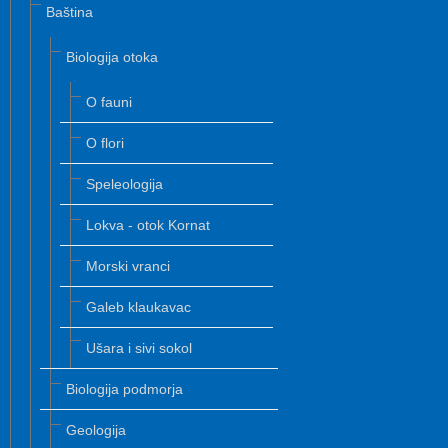
Baština
Biologija otoka
O fauni
O flori
Speleologija
Lokva - otok Kornat
Morski vranci
Galeb klaukavac
Ušara i sivi sokol
Biologija podmorja
Geologija