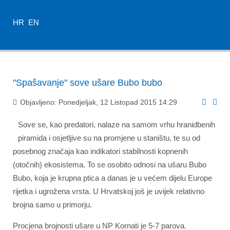
HR
EN
"Spašavanje" sove ušare Bubo bubo
Objavljeno: Ponedjeljak, 12 Listopad 2015 14:29
Sove se, kao predatori, nalaze na samom vrhu hranidbenih
piramida i osjetljive su na promjene u staništu, te su od
posebnog značaja kao indikatori stabilnosti kopnenih
(otočnih) ekosistema. To se osobito odnosi na ušaru Bubo
Bubo, koja je krupna ptica a danas je u većem dijelu Europe
rijetka i ugrožena vrsta. U Hrvatskoj još je uvijek relativno
brojna samo u primorju.
Procjena brojnosti ušare u NP Kornati je 5-7 parova.