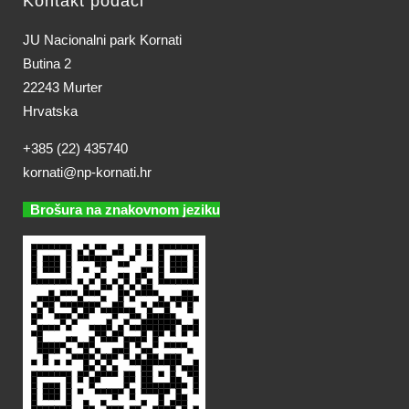
Kontakt podaci
JU Nacionalni park Kornati
Butina 2
22243 Murter
Hrvatska
+385 (22) 435740
kornati@np-kornati.hr
Brošura na znakovnom jeziku