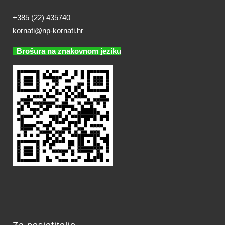
+385 (22) 435740
kornati@np-kornati.hr
Brošura na znakovnom jeziku