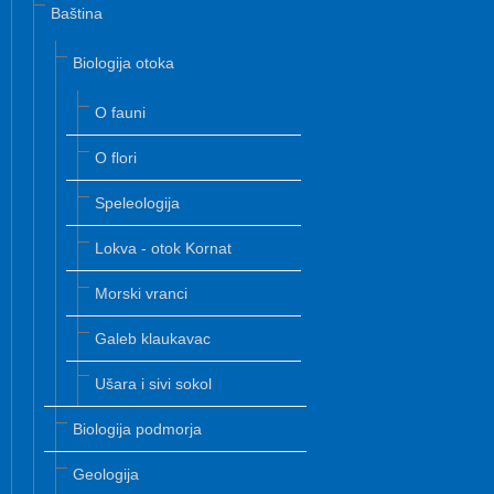
Baština
Biologija otoka
O fauni
O flori
Speleologija
Lokva - otok Kornat
Morski vranci
Galeb klaukavac
Ušara i sivi sokol
Biologija podmorja
Geologija