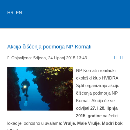
HR
EN
Akcija čišćenja podmorja NP Kornati
Objavljeno: Srijeda, 24 Lipanj 2015 13:43
NP Kornati i ronilački
ekološki klub HVIDRA
Split organiziraju akciju
čišćenja podmorja NP
Kornati. Akcija će se
odvijati
27. i 28. lipnja
2015. godine
na četiri
lokacije, odnosno u uvalama:
Vrulje, Male Vrulje, Modri bok