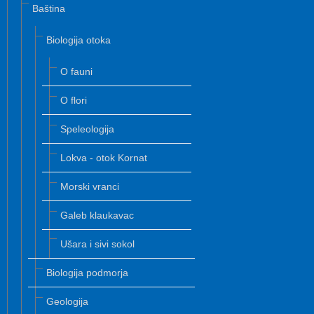
Baština
Biologija otoka
O fauni
O flori
Speleologija
Lokva - otok Kornat
Morski vranci
Galeb klaukavac
Ušara i sivi sokol
Biologija podmorja
Geologija