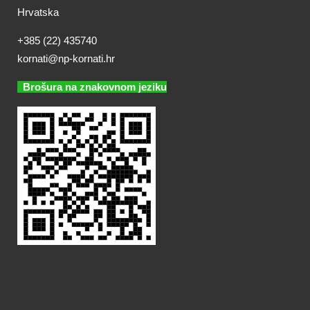
Hrvatska
+385 (22) 435740
kornati@np-kornati.hr
Brošura na znakovnom jeziku