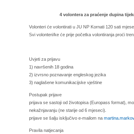
4 volontera za praćenje dupina tije
Volonteri će volontirati u JU NP Kornati 120 sati mjes
Svi volonteri/ke će prije početka volontiranja proći tren
Uvjeti za prijavu
1) navršenih 18 godina
2) izvrsno poznavanje engleskog jezika
3) naglašene komunikacijske vještine
Postupak prijave
prijava se sastoji od životopisa (Europass format), mo
nekažnjavanju (ne starije od 6 mjeseci).
prijave se šalju isključivo e-mailom na
martina.markov
Pravila natjecanja