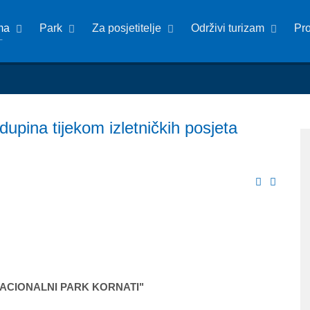
ma
Park
Za posjetitelje
Održivi turizam
Pr
dupina tijekom izletničkih posjeta
ACIONALNI PARK KORNATI"