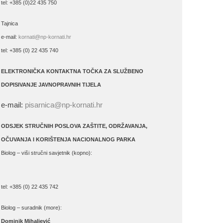
tel: +385 (0)22 435 750
Tajnica
e-mail:
kornati@np-kornati.hr
tel: +385 (0) 22 435 740
ELEKTRONIČKA KONTAKTNA TOČKA ZA SLUŽBENO
DOPISIVANJE JAVNOPRAVNIH TIJELA
e-mail:
pisarnica@np-kornati.hr
ODSJEK STRUČNIH POSLOVA ZAŠTITE, ODRŽAVANJA,
OČUVANJA I KORIŠTENJA NACIONALNOG PARKA
Biolog – viši stručni savjetnik (kopno):
tel: +385 (0) 22 435 742
Biolog – suradnik (more):
Dominik Mihaljević