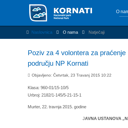
O na
Naslovnica
O nama
Natječaji
Poziv za 4 volontera za praćenje 
području NP Kornati
Objavljeno: Četvrtak, 23 Travanj 2015 10:22
Klasa: 960-01/15-10/5
Urbroj: 2182/1-145/5-21-15-1
Murter, 22. travnja 2015. godine
J
AVNA USTANOVA „N