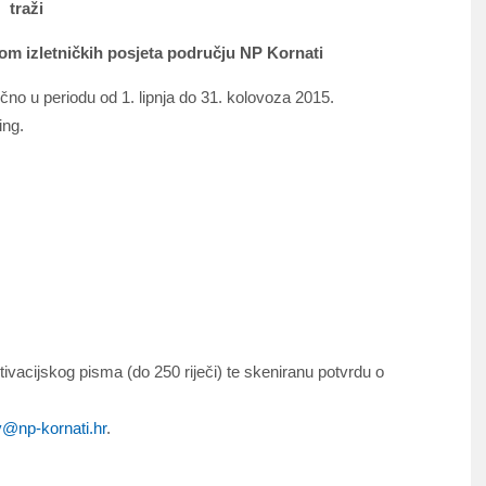
traži
kom izletničkih posjeta području NP Kornati
ečno u periodu od 1. lipnja do 31. kolovoza 2015.
ing.
tivacijskog pisma (do 250 riječi) te skeniranu potvrdu o
@np-kornati.hr
.