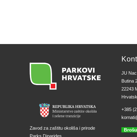
Kont
JU Naci
Butina 
22243 M
Hrvats
+385 (2
kornati
Zavod za zaštitu okoliša i prirode
Brošu
Parks Dinarides