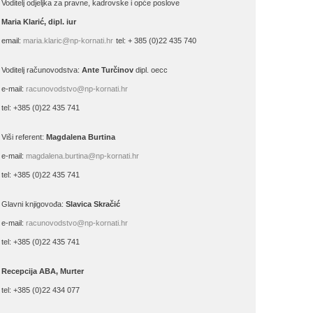
Voditelj odjeljka za pravne, kadrovske i opće poslove
Maria Klarić, dipl. iur
email:
maria.klaric@np-kornati.hr
tel: + 385 (0)22 435 740
Voditelj računovodstva:
Ante Turčinov
dipl. oecc
e-mail:
racunovodstvo@np-kornati.hr
tel: +385 (0)22 435 741
Viši referent:
Magdalena Burtina
e-mail:
magdalena.burtina@np-kornati.hr
tel: +385 (0)22 435 741
Glavni knjigovođa:
Slavica Skračić
e-mail:
racunovodstvo@np-kornati.hr
tel: +385 (0)22 435 741
Recepcija ABA, Murter
tel: +385 (0)22 434 077