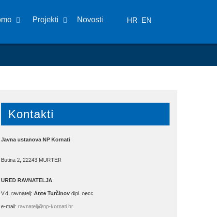
omo
Projekti
Novosti
HR
EN
Kontakti
Javna ustanova NP Kornati
Butina 2, 22243 MURTER
URED RAVNATELJA
V.d. ravnatelj:
Ante Turčinov
dipl. oecc
e-mail:
ravnatelj@np-kornati.hr