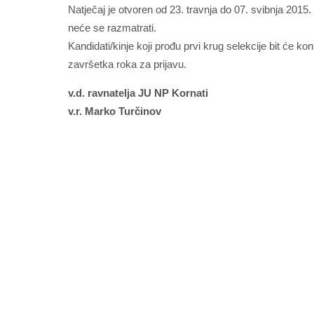
Natječaj je otvoren od 23. travnja do 07. svibnja 2015
neće se razmatrati.
Kandidati/kinje koji prođu prvi krug selekcije bit će ko
završetka roka za prijavu.
v.d. ravnatelja JU NP Kornati
v.r. Marko Turčinov