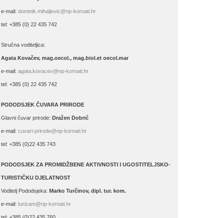
e-mail:
dominik.mihaljevic@np-kornati.hr
tel: +385 (0) 22 435 742
Stručna voditeljica:
Agata Kovačev,
mag.oecol., mag.biol.et oecol.mar
e-mail:
agata.kovacev@np-kornati.hr
tel: +385 (0) 22 435 742
PODODSJEK ČUVARA PRIRODE
Glavni čuvar prirode:
Dražen Dobrić
e-mail:
cuvari-prirode@np-kornati.hr
tel: +385 (0)22 435 743
PODODSJEK ZA PROMIDŽBENE AKTIVNOSTI I UGOSTITELJSKO-
TURISTIČKU DJELATNOST
Voditelj Pododsjeka:
Marko Turčinov, dipl. tur. kom.
e-mail:
turizam@np-kornati.hr
tel: +385 (0)22 435 760