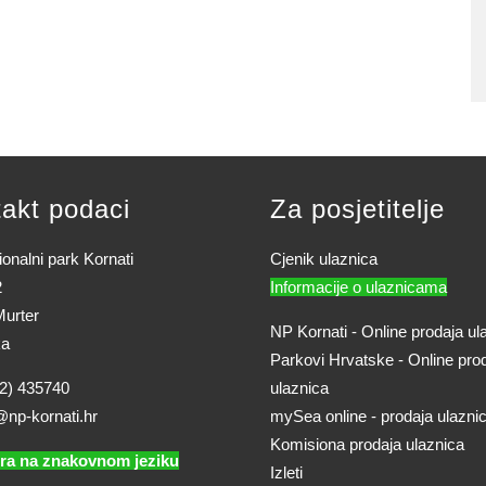
akt podaci
Za posjetitelje
onalni park Kornati
Cjenik ulaznica
2
Informacije o ulaznicama
urter
NP Kornati - Online prodaja ul
ka
Parkovi Hrvatske - Online pro
2) 435740
ulaznica
@np-kornati.hr
mySea online - prodaja ulazni
Komisiona prodaja ulaznica
ra na znakovnom jeziku
Izleti