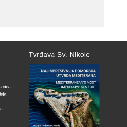
Tvrđava Sv. Nikole
aznica
daja
ca