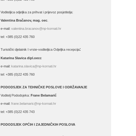
Voditeljica odjeljka za prihvat i prijevoz posjetitelja:
Valentina Bračanov, mag. oec
.
e-mail:
valentina.bracanov@np-kornati.hr
tel: +385 (0)22 435 760
:
Turistički djelatnik I vrste-voditeljica Odjeljka recepcija
Katarina Slavica dipl.oecc
e-mail:
katarina.slavica@np-kornati.hr
tel: +385 (0)22 435 760
PODODSJEK ZA TEHNIČKE POSLOVE I ODRŽAVANJE
Voditelj Pododsjeka:
Frane Belamarić
e-mail:
frane.belamaric@np-kornati.hr
tel: +385 (0)22 435 743
PODODSJEK OPĆIH I ZAJEDNIČKIH POSLOVA