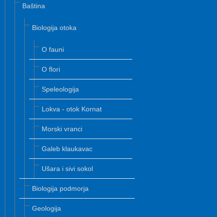
Baština
Biologija otoka
O fauni
O flori
Speleologija
Lokva - otok Kornat
Morski vranci
Galeb klaukavac
Ušara i sivi sokol
Biologija podmorja
Geologija