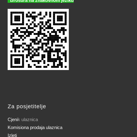
Brošura na znakovnom jeziku
Za posjetitelje
Cjeni
k ulaznica
Komisiona prodaja ulaznica
Izleti