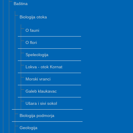
Baština
Biologija otoka
O fauni
O flori
Speleologija
Lokva - otok Kornat
Morski vranci
Galeb klaukavac
Ušara i sivi sokol
Biologija podmorja
Geologija