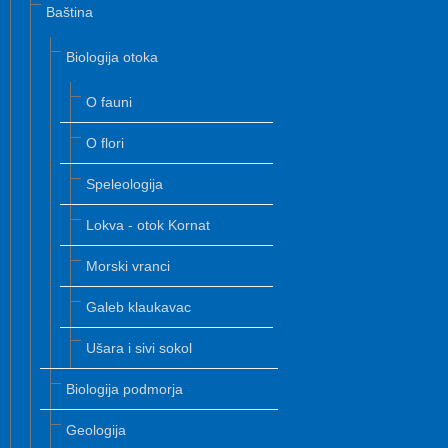
Baština
Biologija otoka
O fauni
O flori
Speleologija
Lokva - otok Kornat
Morski vranci
Galeb klaukavac
Ušara i sivi sokol
Biologija podmorja
Geologija