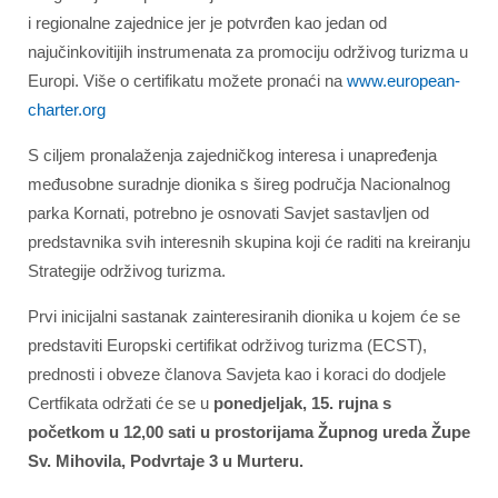
i regionalne zajednice jer je potvrđen kao jedan od
najučinkovitijih instrumenata za promociju održivog turizma u
Europi. Više o certifikatu možete pronaći na
www.european-
charter.org
S ciljem pronalaženja zajedničkog interesa i unapređenja
međusobne suradnje dionika s šireg područja Nacionalnog
parka Kornati, potrebno je osnovati Savjet sastavljen od
predstavnika svih interesnih skupina koji će raditi na kreiranju
Strategije održivog turizma.
Prvi inicijalni sastanak zainteresiranih dionika u kojem će se
predstaviti Europski certifikat održivog turizma (ECST),
prednosti i obveze članova Savjeta kao i koraci do dodjele
Certfikata održati će se u
ponedjeljak, 15. rujna s
početkom u 12,00 sati u prostorijama Župnog ureda Župe
Sv. Mihovila, Podvrtaje 3 u Murteru.