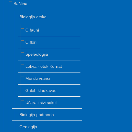
Baština
Biologija otoka
O fauni
O flori
Speleologija
Lokva - otok Kornat
Morski vranci
Galeb klaukavac
Ušara i sivi sokol
Biologija podmorja
Geologija