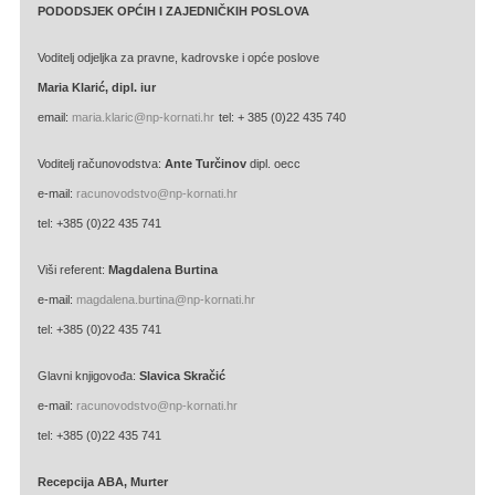
PODODSJEK OPĆIH I ZAJEDNIČKIH POSLOVA
Voditelj odjeljka za pravne, kadrovske i opće poslove
Maria Klarić, dipl. iur
email:
maria.klaric@np-kornati.hr
tel: + 385 (0)22 435 740
Voditelj računovodstva:
Ante Turčinov
dipl. oecc
e-mail:
racunovodstvo@np-kornati.hr
tel: +385 (0)22 435 741
Viši referent:
Magdalena Burtina
e-mail:
magdalena.burtina@np-kornati.hr
tel: +385 (0)22 435 741
Glavni knjigovođa:
Slavica Skračić
e-mail:
racunovodstvo@np-kornati.hr
tel: +385 (0)22 435 741
Recepcija ABA, Murter