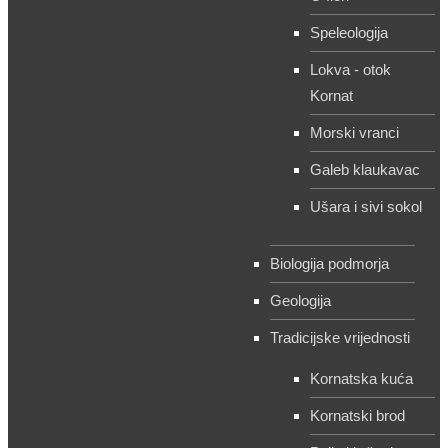
Speleologija
Lokva - otok
Kornat
Morski vranci
Galeb klaukavac
Ušara i sivi sokol
Biologija podmorja
Geologija
Tradicijske vrijednosti
Kornatska kuća
Kornatski brod