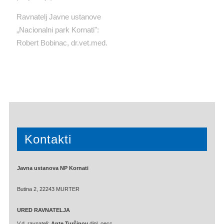
Ravnatelj Javne ustanove
„Nacionalni park Kornati":
Robert Bobinac, dr.vet.med.
Kontakti
Javna ustanova NP Kornati
Butina 2, 22243 MURTER
URED RAVNATELJA
V.d. ravnatelj:
Ante Turčinov
dipl. oecc