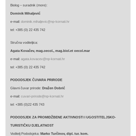
Biolog – suradnik (more):
Dominik Mihaljević
e-mail:
dominik.mihaljevic@np-kornati.hr
tel: +385 (0) 22 435 742
Stručna voditeljica:
Agata Kovačev,
mag.oecol., mag.biol.et oecol.mar
e-mail:
agata.kovacev@np-kornati.hr
tel: +385 (0) 22 435 742
PODODSJEK ČUVARA PRIRODE
Glavni čuvar prirode:
Dražen Dobrić
e-mail:
cuvari-prirode@np-kornati.hr
tel: +385 (0)22 435 743
PODODSJEK ZA PROMIDŽBENE AKTIVNOSTI I UGOSTITELJSKO-
TURISTIČKU DJELATNOST
Voditelj Pododsjeka:
Marko Turčinov, dipl. tur. kom.