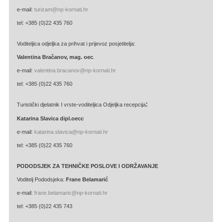
e-mail:
turizam@np-kornati.hr
tel: +385 (0)22 435 760
Voditeljica odjeljka za prihvat i prijevoz posjetitelja:
Valentina Bračanov, mag. oec
.
e-mail:
valentina.bracanov@np-kornati.hr
tel: +385 (0)22 435 760
:
Turistički djelatnik I vrste-voditeljica Odjeljka recepcija
Katarina Slavica dipl.oecc
e-mail:
katarina.slavica@np-kornati.hr
tel: +385 (0)22 435 760
PODODSJEK ZA TEHNIČKE POSLOVE I ODRŽAVANJE
Voditelj Pododsjeka:
Frane Belamarić
e-mail:
frane.belamaric@np-kornati.hr
tel: +385 (0)22 435 743