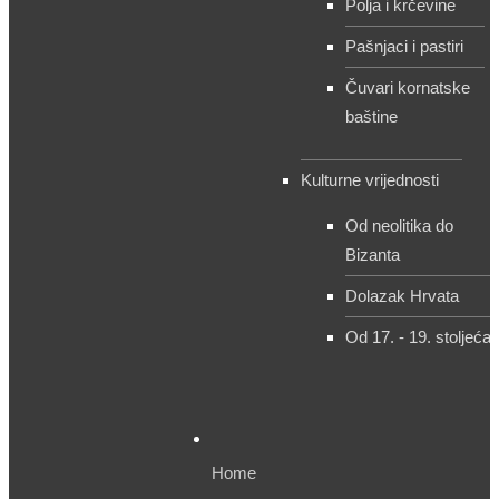
Polja i krčevine
Pašnjaci i pastiri
Čuvari kornatske
baštine
Kulturne vrijednosti
Od neolitika do
Bizanta
Dolazak Hrvata
Od 17. - 19. stoljeća
Home