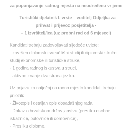
za popunjavanje radnog mjesta na neodređeno vrijeme
- Turistički djelatnik I. vrste – voditelj Odjeljka za
prihvat i prijevoz posjetitelja -
– 1 izvršitelj/ica (uz probni rad od 6 mjeseci)
Kandidati trebaju zadovoljavati sljedeće uvjete:
- završen diplomski sveučilišni studij ili diplomski stručni
studij ekonomske ili turističke struke,
- 1 godina radnog iskustva u struci,
- aktivno znanje dva strana jezika.
Uz prijavu za natječaj na radno mjesto kandidati trebaju
priložiti:
- Životopis i detaljan opis dosadašnjeg rada,
- Dokaz o hrvatskom državljanstvu (presliku osobne
iskaznice, putovnice ili domovnice),
- Presliku diplome,