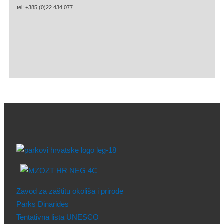
tel: +385 (0)22 434 077
Zavod za zaštitu okoliša i prirode
Parks Dinarides
Tentativna lista UNESCO