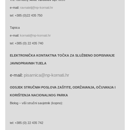
e-mail:
ravnatelj@np-kornati.hr
tel: +385 (0)22 435 750
Tajnica
e-mail:
kornati@np-kornati.hr
tel: +385 (0) 22 435 740
ELEKTRONIČKA KONTAKTNA TOČKA ZA SLUŽBENO DOPISIVANJE
JAVNOPRAVNIH TIJELA
e-mail:
pisarnica@np-kornati.hr
ODSJEK STRUČNIH POSLOVA ZAŠTITE, ODRŽAVANJA, OČUVANJA I
KORIŠTENJA NACIONALNOG PARKA
Biolog – viši stručni savjetnik (kopno):
tel: +385 (0) 22 435 742