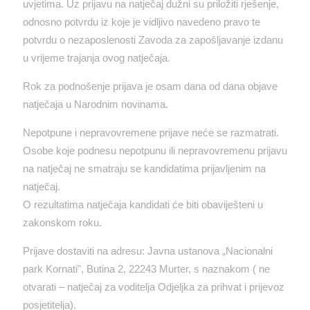
uvjetima. Uz prijavu na natječaj dužni su priložiti rješenje,
odnosno potvrdu iz koje je vidljivo navedeno pravo te
potvrdu o nezaposlenosti Zavoda za zapošljavanje izdanu
u vrijeme trajanja ovog natječaja.
Rok za podnošenje prijava je osam dana od dana objave
natječaja u Narodnim novinama.
Nepotpune i nepravovremene prijave neće se razmatrati.
Osobe koje podnesu nepotpunu ili nepravovremenu prijavu
na natječaj ne smatraju se kandidatima prijavljenim na
natječaj.
O rezultatima natječaja kandidati će biti obaviješteni u
zakonskom roku.
Prijave dostaviti na adresu: Javna ustanova „Nacionalni
park Kornati", Butina 2, 22243 Murter, s naznakom ( ne
otvarati – natječaj za voditelja Odjeljka za prihvat i prijevoz
posjetitelja).