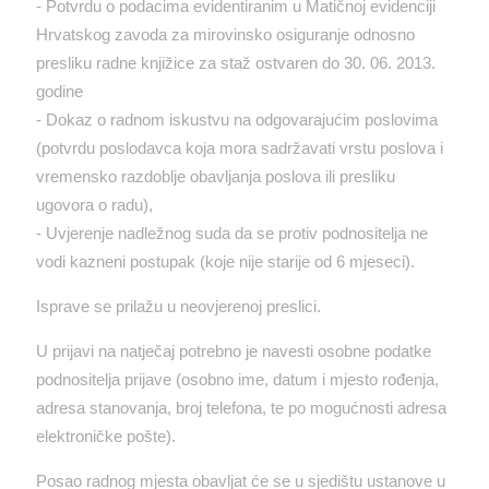
- Potvrdu o podacima evidentiranim u Matičnoj evidenciji
Hrvatskog zavoda za mirovinsko osiguranje odnosno
presliku radne knjižice za staž ostvaren do 30. 06. 2013.
godine
- Dokaz o radnom iskustvu na odgovarajućim poslovima
(potvrdu poslodavca koja mora sadržavati vrstu poslova i
vremensko razdoblje obavljanja poslova ili presliku
ugovora o radu),
- Uvjerenje nadležnog suda da se protiv podnositelja ne
vodi kazneni postupak (koje nije starije od 6 mjeseci).
Isprave se prilažu u neovjerenoj preslici.
U prijavi na natječaj potrebno je navesti osobne podatke
podnositelja prijave (osobno ime, datum i mjesto rođenja,
adresa stanovanja, broj telefona, te po mogućnosti adresa
elektroničke pošte).
Posao radnog mjesta obavljat će se u sjedištu ustanove u