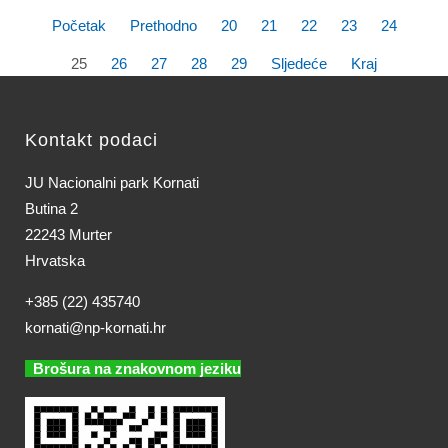
Početak
Prethodno
20
21
22
23
24
25
26
27
28
29
Sljedeće
Kraj
Kontakt podaci
JU Nacionalni park Kornati
Butina 2
22243 Murter
Hrvatska
+385 (22) 435740
kornati@np-kornati.hr
Brošura na znakovnom jeziku