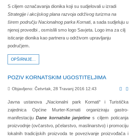
S ciljem označavanja dionika koji su sudjelovali u izradi
Strategije i akcijskog plana razvoja održivog turizma na
širem području Nacionalnog parka Kornati
, a sada sudjeluju u
njenoj provedbi , osmislili smo logo Savjeta. Logo ima za cilj
isticanje dionika kao partnera u održivom upravljanju
područjem.
OPŠIRNIJE...
POZIV KORNATSKIM UGOSTITELJIMA
Objavljeno: Četvrtak, 28 Travanj 2016 12:43
Javna ustanova „Nacionalni park Kornati“ i Turistička
zajednica Općine Murter-Kornati organiziraju gastro-
manifestaciju
Dane kornatske janjetine
s ciljem poticanja
proizvodnje (ovčarstvo, pčelarstvo, maslinarstvo) i promociju
lokalnih tradicijskih proizvoda te povezivanje proizvođača i