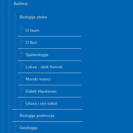
Baština
Biologija otoka
O fauni
O flori
Speleologija
Lokva - otok Kornat
Morski vranci
Galeb klaukavac
Ušara i sivi sokol
Biologija podmorja
Geologija