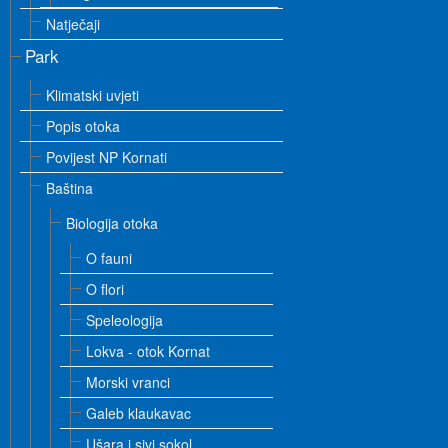
Natječaji
Park
Klimatski uvjeti
Popis otoka
Povijest NP Kornati
Baština
Biologija otoka
O fauni
O flori
Speleologija
Lokva - otok Kornat
Morski vranci
Galeb klaukavac
Ušara i sivi sokol