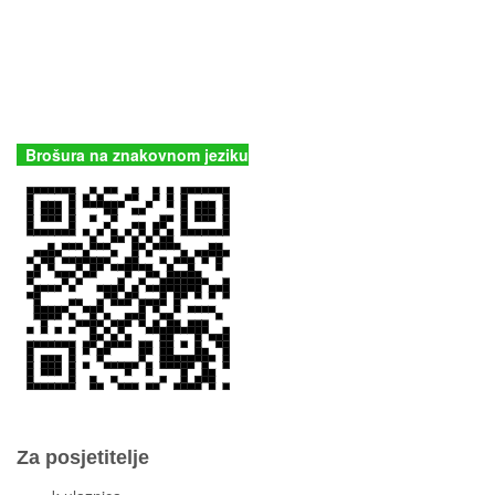
Butina 2
22243 Murter
Hrvatska
+385 (22) 435740
kornati@np-kornati.hr
Brošura na znakovnom jeziku
Za posjetitelje