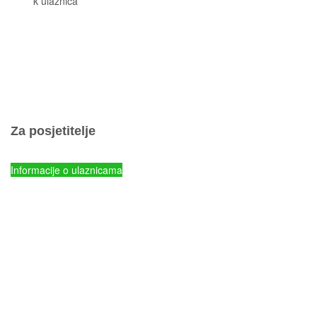
Cjeni
k ulaznica
Komisiona prodaja ulaznica
Izleti
Smještaj
Korisne informacije
Pravila ponašanja
Popis otoka
Za posjetitelje
Cjenik ulaznica
Informacije o ulaznicama
NP Kornati - Online prodaja ulaznica
Parkovi Hrvatske - Online prodaja ulaznica
mySea online - prodaja ulaznica
Komisiona prodaja ulaznica
Izleti
Smještaj
Korisne informacije
Pravila ponašanja
Odgovorno uživajte u ljetovanju