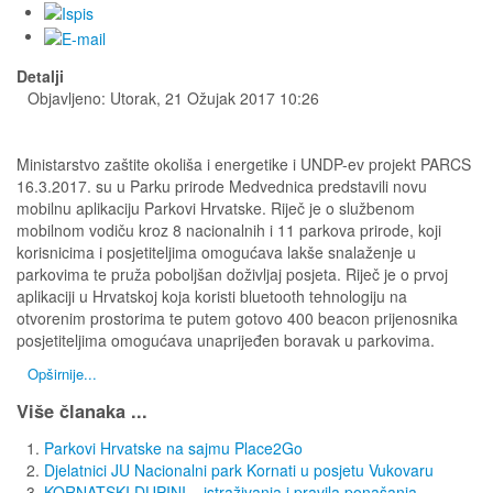
Detalji
Objavljeno: Utorak, 21 Ožujak 2017 10:26
Ministarstvo zaštite okoliša i energetike i UNDP-ev projekt PARCS
16.3.2017. su u Parku prirode Medvednica predstavili novu
mobilnu aplikaciju Parkovi Hrvatske. Riječ je o službenom
mobilnom vodiču kroz 8 nacionalnih i 11 parkova prirode, koji
korisnicima i posjetiteljima omogućava lakše snalaženje u
parkovima te pruža poboljšan doživljaj posjeta. Riječ je o prvoj
aplikaciji u Hrvatskoj koja koristi bluetooth tehnologiju na
otvorenim prostorima te putem gotovo 400 beacon prijenosnika
posjetiteljima omogućava unaprijeđen boravak u parkovima.
Opširnije...
Više članaka ...
Parkovi Hrvatske na sajmu Place2Go
Djelatnici JU Nacionalni park Kornati u posjetu Vukovaru
KORNATSKI DUPINI – istraživanja i pravila ponašanja