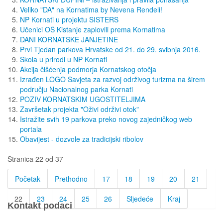
Veliko "DA" na Kornatima by Nevena Rendeli!
NP Kornati u projektu SISTERS
Učenici OŠ Kistanje zaplovili prema Kornatima
DANI KORNATSKE JANJETINE
Prvi Tjedan parkova Hrvatske od 21. do 29. svibnja 2016.
Škola u prirodi u NP Kornati
Akcija čišćenja podmorja Kornatskog otočja
Izrađen LOGO Savjeta za razvoj održivog turizma na širem
području Nacionalnog parka Kornati
POZIV KORNATSKIM UGOSTITELJIMA
Završetak projekta "Oživi održivi otok"
Istražite svih 19 parkova preko novog zajedničkog web
portala
Obavijest - dozvole za tradicijski ribolov
Stranica 22 od 37
Početak
Prethodno
17
18
19
20
21
22
23
24
25
26
Sljedeće
Kraj
Kontakt podaci
JU Nacionalni park Kornati