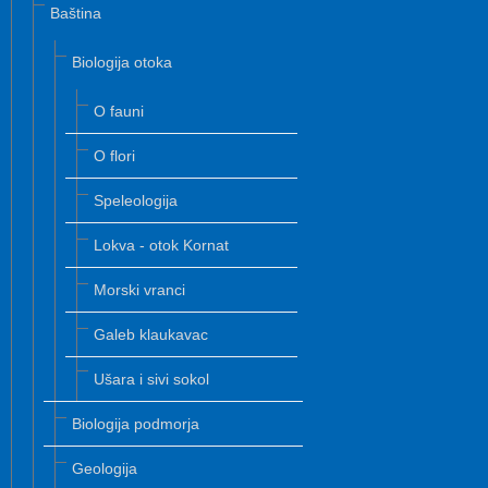
Baština
Biologija otoka
O fauni
O flori
Speleologija
Lokva - otok Kornat
Morski vranci
Galeb klaukavac
Ušara i sivi sokol
Biologija podmorja
Geologija