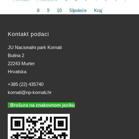
8
9
10
Sljedeće
Kraj
Kontakt podaci
JU Nacionalni park Kornati
Butina 2
22243 Murter
Hrvatska
+385 (22) 435740
kornati@np-kornati.hr
Brošura na znakovnom jeziku