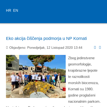
HR
EN
Eko akcija čiščenja podmorja u NP Kornati
Objavljeno: Ponedjeljak, 12 Listopad 2020 13:44
Zbog jedinstvene
geomorfologije,
krajobrazne ljepote
te raznolikosti
morskih biocenoza,
Kornati su 1980.
godine proglašeni
nacionalnim parkom.