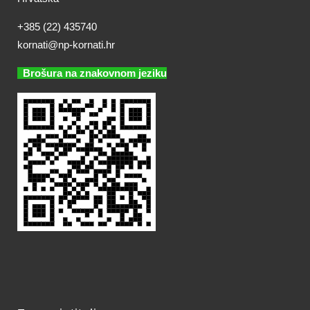
+385 (22) 435740
kornati@np-kornati.hr
Brošura na znakovnom jeziku