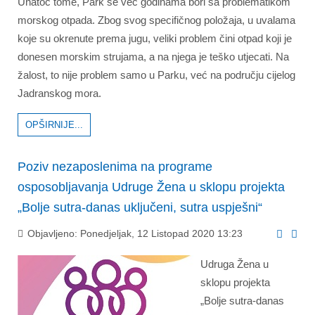
Unatoč tome, Park se već godinama bori sa problematikom
morskog otpada. Zbog svog specifičnog položaja, u uvalama
koje su okrenute prema jugu, veliki problem čini otpad koji je
donesen morskim strujama, a na njega je teško utjecati. Na
žalost, to nije problem samo u Parku, već na području cijelog
Jadranskog mora.
OPŠIRNIJE...
Poziv nezaposlenima na programe
osposobljavanja Udruge Žena u sklopu projekta
„Bolje sutra-danas uključeni, sutra uspješni“
Objavljeno: Ponedjeljak, 12 Listopad 2020 13:23
Udruga Žena u
sklopu projekta
„Bolje sutra-danas