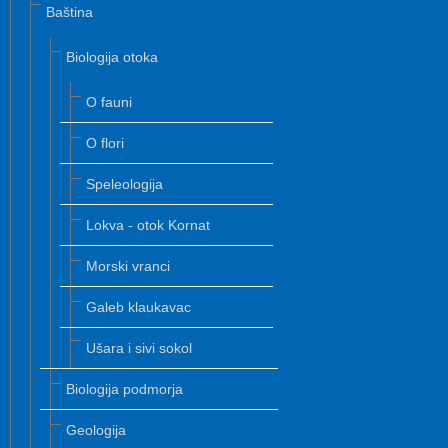
Baština
Biologija otoka
O fauni
O flori
Speleologija
Lokva - otok Kornat
Morski vranci
Galeb klaukavac
Ušara i sivi sokol
Biologija podmorja
Geologija