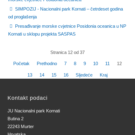
SIMPOZIJ - Nacionalni park Kornati – četrdeset godina
od proglašenja
Presađivanje morske cvjetnice Posidonia oceanica u NP
Kornati u sklopu projekta SASPAS
Stranica 12 od 37
Početak
Prethodno
7
8
9
10
11
12
13
14
15
16
Sljedeće
Kraj
Kontakt podaci
JU Nacionalni park Kornati
Butina 2
22243 Murter
Hrvatska