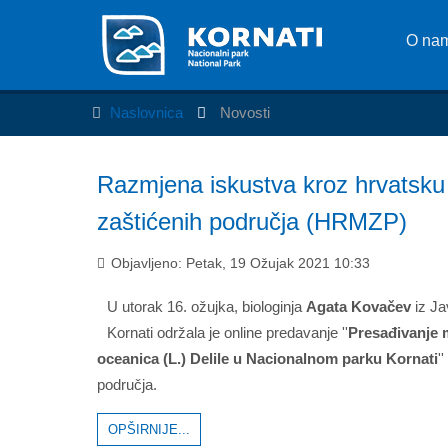
O na
Naslovnica
Novosti
Razmjena iskustva kroz hrvatsk
zaštićenih područja (HRMZP)
Objavljeno: Petak, 19 Ožujak 2021 10:33
U utorak 16. ožujka, biologinja
Agata Kovačev
iz Ja
Kornati održala je online predavanje ''
Presađivanje 
oceanica (L.) Delile u Nacionalnom parku Kornati
'
područja.
OPŠIRNIJE...