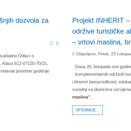
šnjih dozvola za
Projekt INHERIT – o
održive turističke 
– vrtovi maslina, b
Objavljeno: Petak, 23 Listop
 sukladno Odluci o
, Klasa 612-07120-70/15,
Dana 20. listopada ove godine
prodavati posebne godišnje
komplementarnih održivih tur
i itinereri bioraznolikosti, ed
suradnji sa dionicima razvijena
maslina“.
OPŠIRNIJE...