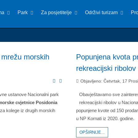
ma
Park
Za posjetitelje
Održivi turizam
Pr
u mrežu morskih
Popunjena kvota pr
rekreacijski ribolov
Objavljeno: Četvrtak, 17 Pro
vne ustanove Nacionalni park
Obavještavamo sve zainteres
morske cvjetnice Posidonia
rekreacijski ribolov u Nacion
' za kolege iz drugih morskih
popunjene kvote od 150 prodan
u NP Kornati iz 2020. godine.
OPŠIRNIJE...