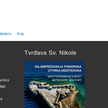
ljedeće
Kraj
Tvrđava Sv. Nikole
aznica
daja
ca