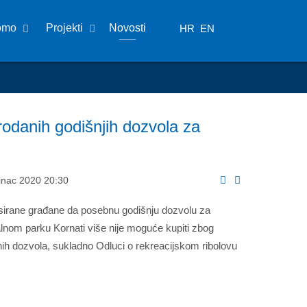
omo
Projekti
Novosti
HR
EN
odanih godišnjih dozvola za
sinac 2020 20:30
irane građane da posebnu godišnju dozvolu za
alnom parku Kornati više nije moguće kupiti zbog
ih dozvola, sukladno Odluci o rekreacijskom ribolovu