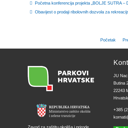
Početna konferencija projekta „BOLJE SUTRA
Obavijest o prodaji ribolovnih dozvola za rekreacij
Početak
Pr
Kont
JU Naci
Butina 
22243 M
Hrvats
+385 (2
kornati
Zavod za zaštitu okoliša i prirode