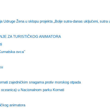
Udruge Žena u sklopu projekta „Bolje sutra-danas uključeni, sutra u
NJE ZA TURISTIČKOG ANIMATORA
ti
Kurnatska ovca''
ku
rnati zajedničkim snagama protiv morskog otpada
a oceanica) u Nacionalnom parku Kornati
ičkog animatora