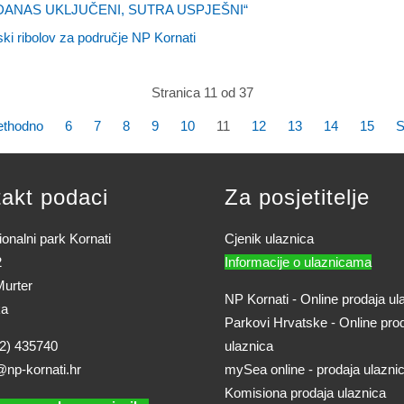
 – DANAS UKLJUČENI, SUTRA USPJEŠNI“
ski ribolov za područje NP Kornati
Stranica 11 od 37
ethodno
6
7
8
9
10
11
12
13
14
15
S
akt podaci
Za posjetitelje
onalni park Kornati
Cjenik ulaznica
2
Informacije o ulaznicama
urter
NP Kornati - Online prodaja ul
ka
Parkovi Hrvatske - Online pro
2) 435740
ulaznica
@np-kornati.hr
mySea online - prodaja ulazni
Komisiona prodaja ulaznica