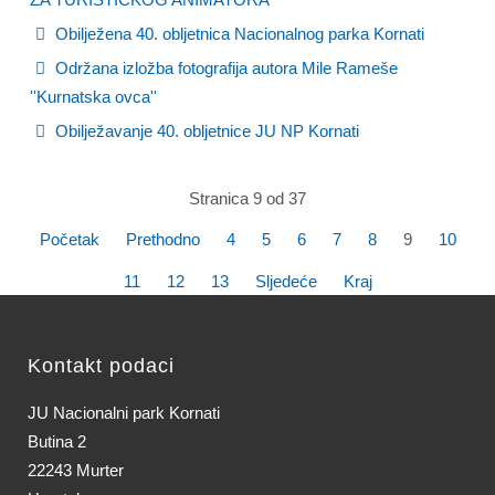
Obilježena 40. obljetnica Nacionalnog parka Kornati
Održana izložba fotografija autora Mile Rameše
''Kurnatska ovca''
Obilježavanje 40. obljetnice JU NP Kornati
Stranica 9 od 37
Početak
Prethodno
4
5
6
7
8
9
10
11
12
13
Sljedeće
Kraj
Kontakt podaci
JU Nacionalni park Kornati
Butina 2
22243 Murter