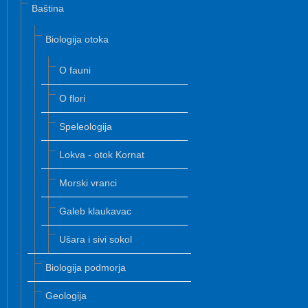
Baština
Biologija otoka
O fauni
O flori
Speleologija
Lokva - otok Kornat
Morski vranci
Galeb klaukavac
Ušara i sivi sokol
Biologija podmorja
Geologija