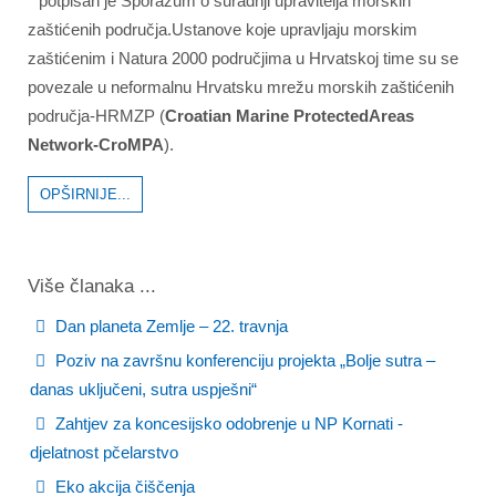
potpisan je Sporazum o suradnji upravitelja morskih
zaštićenih područja.Ustanove koje upravljaju morskim
zaštićenim i Natura 2000 područjima u Hrvatskoj time su se
povezale u neformalnu Hrvatsku mrežu morskih zaštićenih
područja-HRMZP (
Croatian Marine ProtectedAreas
Network-CroMPA
).
OPŠIRNIJE...
Više članaka ...
Dan planeta Zemlje – 22. travnja
Poziv na završnu konferenciju projekta „Bolje sutra –
danas uključeni, sutra uspješni“
Zahtjev za koncesijsko odobrenje u NP Kornati -
djelatnost pčelarstvo
Eko akcija čiščenja