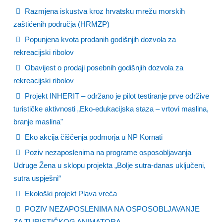
Razmjena iskustva kroz hrvatsku mrežu morskih
zaštićenih područja (HRMZP)
Popunjena kvota prodanih godišnjih dozvola za
rekreacijski ribolov
Obavijest o prodaji posebnih godišnjih dozvola za
rekreacijski ribolov
Projekt INHERIT – održano je pilot testiranje prve održive
turističke aktivnosti „Eko-edukacijska staza – vrtovi maslina,
branje maslina"
Eko akcija čiščenja podmorja u NP Kornati
Poziv nezaposlenima na programe osposobljavanja
Udruge Žena u sklopu projekta „Bolje sutra-danas uključeni,
sutra uspješni“
Ekološki projekt Plava vreća
POZIV NEZAPOSLENIMA NA OSPOSOBLJAVANJE
ZA TURISTIČKOG ANIMATORA