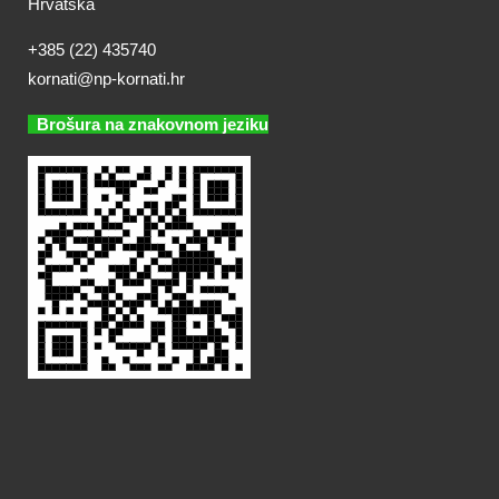
Hrvatska
+385 (22) 435740
kornati@np-kornati.hr
Brošura na znakovnom jeziku