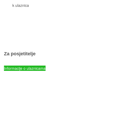
Cjeni
k ulaznica
Komisiona prodaja ulaznica
Izleti
Smještaj
Korisne informacije
Pravila ponašanja
Popis otoka
Za posjetitelje
Cjenik ulaznica
Informacije o ulaznicama
NP Kornati - Online prodaja ulaznica
Parkovi Hrvatske - Online prodaja ulaznica
mySea online - prodaja ulaznica
Komisiona prodaja ulaznica
Izleti
Smještaj
Korisne informacije
Pravila ponašanja