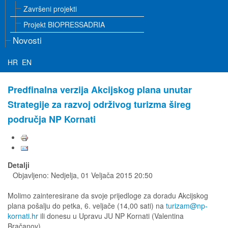
Završeni projekti
Projekt BIOPRESSADRIA
Novosti
HR
EN
Predfinalna verzija Akcijskog plana unutar
Strategije za razvoj održivog turizma šireg
područja NP Kornati
Detalji
Objavljeno: Nedjelja, 01 Veljača 2015 20:50
Molimo zainteresirane da svoje prijedloge za doradu Akcijskog
plana pošalju do petka, 6. veljače (14,00 sati) na
turizam@np-
kornati.hr
ili donesu u Upravu JU NP Kornati (Valentina
Bračanov).