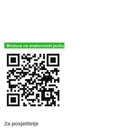
JU Nacionalni park Kornati
Butina 2
22243 Murter
Hrvatska
+385 (22) 435740
kornati@np-kornati.hr
Brošura na znakovnom jeziku
Za posjetitelje