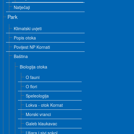
Natječaji
Park
Klimatski uvjeti
Popis otoka
Povijest NP Kornati
Baština
Biologija otoka
O fauni
O flori
Speleologija
Lokva - otok Kornat
Morski vranci
Galeb klaukavac
Ušara i sivi sokol