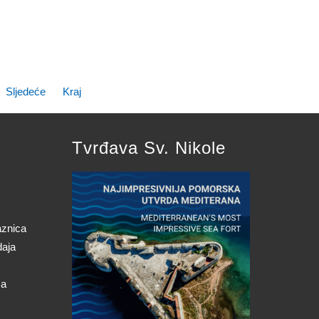
Sljedeće
Kraj
Tvrđava Sv. Nikole
aznica
daja
ca