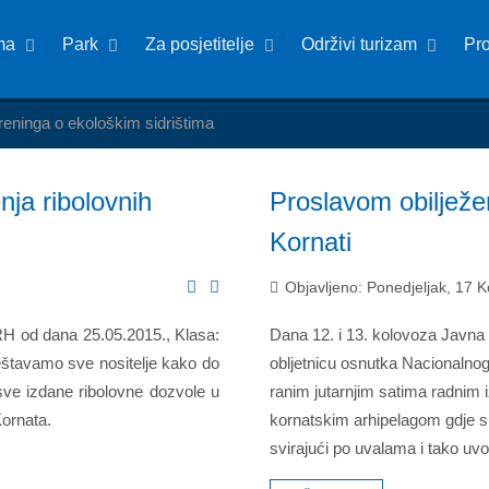
ma
Park
Za posjetitelje
Održivi turizam
Pr
reninga o ekološkim sidrištima
nja ribolovnih
Proslavom obilježe
Kornati
Objavljeno: Ponedjeljak, 17 
 RH od dana 25.05.2015., Klasa:
Dana 12. i 13. kolovoza Javna 
štavamo sve nositelje kako do
obljetnicu osnutka Nacionalnog
sve izdane ribolovne dozvole u
ranim jutarnjim satima radnim
Kornata.
kornatskim arhipelagom gdje su 
svirajući po uvalama i tako uvo