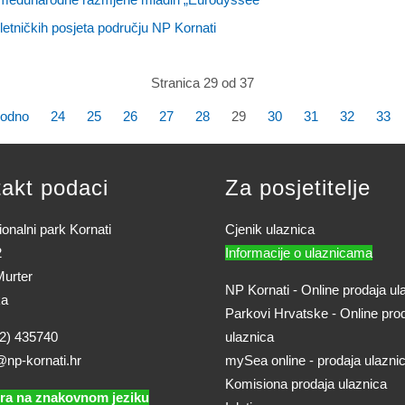
letničkih posjeta području NP Kornati
Stranica 29 od 37
hodno
24
25
26
27
28
29
30
31
32
33
akt podaci
Za posjetitelje
onalni park Kornati
Cjenik ulaznica
2
Informacije o ulaznicama
urter
NP Kornati - Online prodaja ul
ka
Parkovi Hrvatske - Online pro
2) 435740
ulaznica
@np-kornati.hr
mySea online - prodaja ulazni
Komisiona prodaja ulaznica
ra na znakovnom jeziku