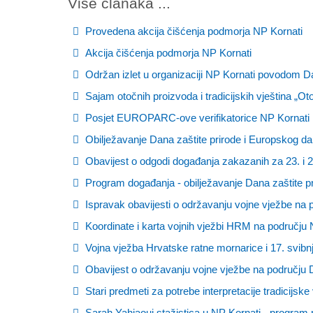
Više članaka ...
Provedena akcija čišćenja podmorja NP Kornati
Akcija čišćenja podmorja NP Kornati
Održan izlet u organizaciji NP Kornati povodom D
Sajam otočnih proizvoda i tradicijskih vještina „Oto
Posjet EUROPARC-ove verifikatorice NP Kornati
Obilježavanje Dana zaštite prirode i Europskog d
Obavijest o odgodi događanja zakazanih za 23. i 2
Program događanja - obilježavanje Dana zaštite p
Ispravak obavijesti o održavanju vojne vježbe na p
Koordinate i karta vojnih vježbi HRM na području 
Vojna vježba Hrvatske ratne mornarice i 17. svibn
Obavijest o održavanju vojne vježbe na području D
Stari predmeti za potrebe interpretacije tradicijske
Sarah Yahiaoui stažistica u NP Kornati - progra