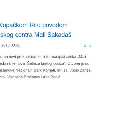
 Kopačkom Ritu povodom
ljskog centra Mali Sakadaš
j 2015 08:41
ren novi prezentacijski i informacijski centar „Mali
i rit, te nova „Šetnica bijelog lopoča". Otvorenju su
 ustanove Nacionalni park Kornati, mr. sc. Josip Zanze,
nov, Valentina Bračanov i Ana Begić.