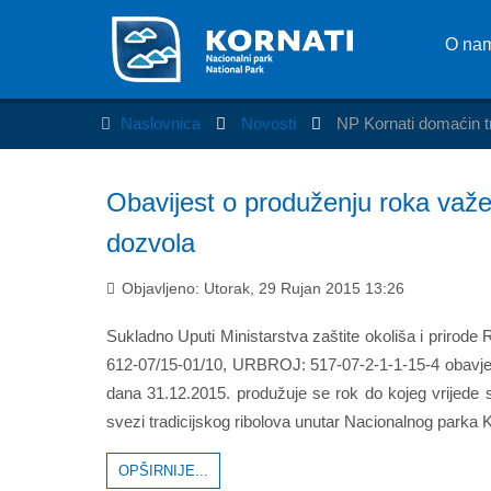
O na
Naslovnica
Novosti
NP Kornati domaćin t
Obavijest o produženju roka važe
dozvola
Objavljeno: Utorak, 29 Rujan 2015 13:26
Sukladno Uputi Ministarstva zaštite okoliša i prirode
612-07/15-01/10, URBROJ: 517-07-2-1-1-15-4 obavje
dana 31.12.2015. produžuje se rok do kojeg vrijede 
svezi tradicijskog ribolova unutar Nacionalnog parka 
OPŠIRNIJE...