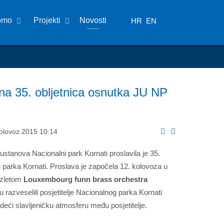
omo
Projekti
Novosti
HR
EN
na 35. obljetnica osnutka JU NP
Kolovoz 2015 10:14
ustanova Nacionalni park Kornati proslavila je 35.
 parka Kornati. Proslava je započela 12. kolovoza u
 izletom
Louxembourg funn brass orchestra
razveselili posjetitelje Nacionalnog parka Kornati
deći slavljeničku atmosferu među posjetitelje.