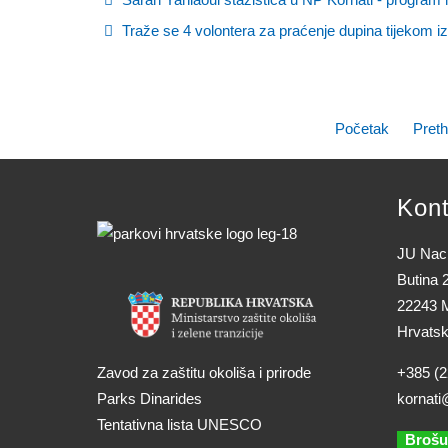
Traže se 4 volontera za praćenje dupina tijekom iz
Početak
Pret
Kont
JU Naci
Butina 
22243 M
Hrvats
Zavod za zaštitu okoliša i prirode
+385 (2
Parks Dinarides
kornati
Tentativna lista UNESCO
Brošu