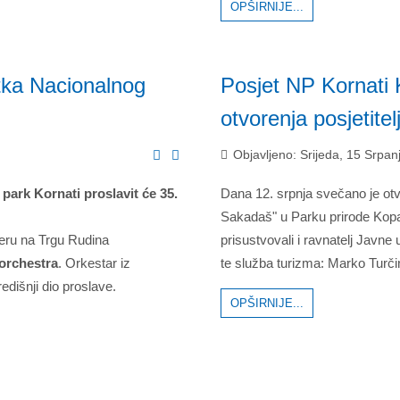
OPŠIRNIJE...
utka Nacionalnog
Posjet NP Kornati
otvorenja posjetite
Objavljeno: Srijeda, 15 Srpan
park Kornati proslavit će 35.
Dana 12. srpnja svečano je otvo
Sakadaš" u Parku prirode Kopačk
teru na Trgu Rudina
prisustvovali i ravnatelj Javne
orchestra
. Orkestar iz
te služba turizma: Marko Turči
edišnji dio proslave.
OPŠIRNIJE...