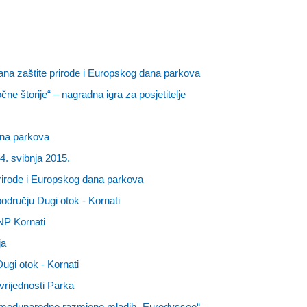
ana zaštite prirode i Europskog dana parkova
čne štorije“ – nagradna igra za posjetitelje
ana parkova
4. svibnja 2015.
rirode i Europskog dana parkova
odručju Dugi otok - Kornati
NP Kornati
ja
ugi otok - Kornati
 vrijednosti Parka
m međunarodne razmjene mladih „Eurodyssee“