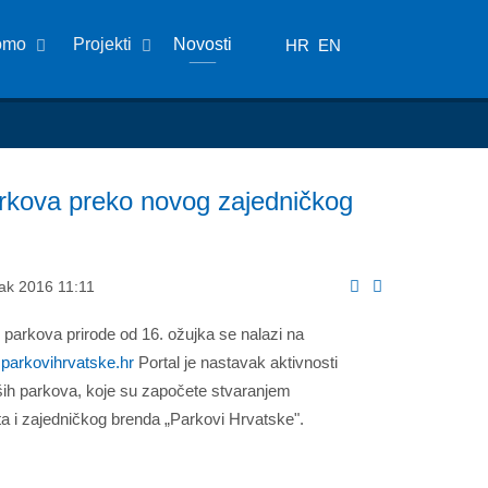
omo
Projekti
Novosti
HR
EN
parkova preko novog zajedničkog
jak 2016 11:11
1 parkova prirode od 16. ožujka se nalazi na
parkovihrvatske.hr
Portal je nastavak aktivnosti
ših parkova, koje su započete stvaranjem
eta i zajedničkog brenda „Parkovi Hrvatske".