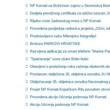
NP Kornati na Božićnom sajmu u Slovenskoj Bistr
Dodjela prestižnog certifikata za održivi turizam 
Rijetke vrste Jadranskog mora u NP Kornati
Provedena posljednja radionica projekta „Oživi, odr
Predstavljamo našu Milenijsku fotografiju!
Brošura PARKOVI HRVATSKE
Razvijena aplikacija za smart telefone "Marine Par
"Spašavanje" sove ušare Bubo bubo
Obavijest o produženju roka važenja ribolovnih do
Proslavom obilježena 35. obljetnica osnutka JU N
Obilježavanje 35. obljetnice osnutka Nacionalnog 
Posjet NP Kornati Kopačkom Ritu povodom otvoren
Provedena akcija čišćenja podmorja NP Kornati
Akcija čišćenja podmorja NP Kornati