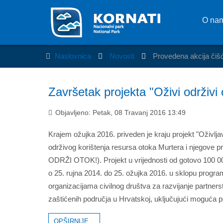
O na
Naslovnica
Novosti
Provedena akcija čiš
Završetak projekta "Oživi održivi 
Objavljeno: Petak, 08 Travanj 2016 13:49
Krajem ožujka 2016. priveden je kraju projekt "Oživljav
održivog korištenja resursa otoka Murtera i njegove p
ODRŽI OTOK!). Projekt u vrijednosti od gotovo 100 00
o 25. rujna 2014. do 25. ožujka 2016. u sklopu progr
organizacijama civilnog društva za razvijanje partners
zaštićenih područja u Hrvatskoj, uključujući moguća
OPŠIRNIJE...