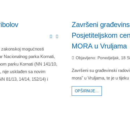
ribolov
Završeni građevin
Posjetiteljskom
MORA u Vruljama
u zakonskoj mogućnosti
tar Nacionalnog parka Kornati,
Objavljeno: Ponedjeljak, 18 S
lnom parku Kornati (NN 141/10,
Završeni su građevinski radov
, nije usklađen sa novim
mora" u Vruljama, te je u tijek
 81/13, 14/14, 152/14) i
OPŠIRNIJE...