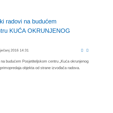
ski radovi na budućem
 centru KUĆA OKRUNJENOG
iječanj 2016 14:31
i na budućem Posjetiteljskom centru „Kuća okrunjenog
u primopredaja objekta od strane izvođača radova.