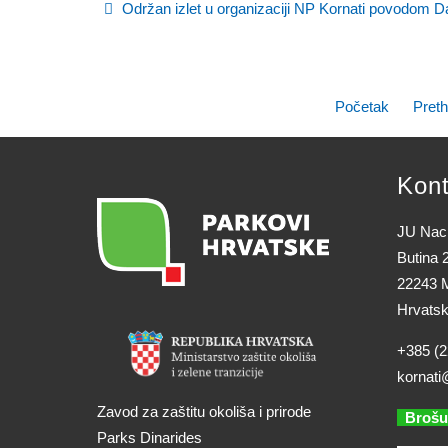
Održan izlet u organizaciji NP Kornati povodom D
Početak
Pret
Kont
JU Naci
Butina 
22243 M
Hrvats
+385 (2
kornati
Zavod za zaštitu okoliša i prirode
Brošu
Parks Dinarides