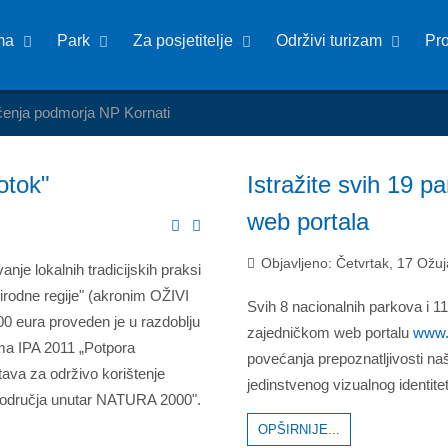
ma
Park
Za posjetitelje
Održivi turizam
Pr
ćenja podmorja NP Kornati
otok"
Istražite svih 19 
web portala
Objavljeno: Četvrtak, 17 Ožu
anje lokalnih tradicijskih praksi
rirodne regije" (akronim OŽIVI
Svih 8 nacionalnih parkova i 1
0 eura proveden je u razdoblju
zajedničkom web portalu
www.
ama IPA 2011 „Potpora
povećanja prepoznatljivosti na
tava za održivo korištenje
jedinstvenog vizualnog identit
 područja unutar NATURA 2000".
OPŠIRNIJE...