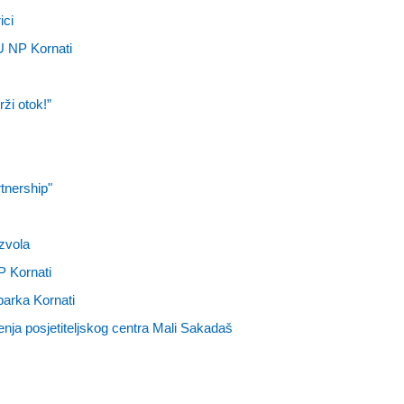
ici
JU NP Kornati
ži otok!”
tnership"
zvola
P Kornati
parka Kornati
ja posjetiteljskog centra Mali Sakadaš