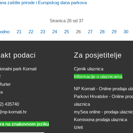
ana zaštite prirode i Europskog dana parkova
Stranica 26 od 37
hodno
21
22
23
24
25
26
27
28
29
30
akt podaci
Za posjetitelje
onalni park Kornati
Cjenik ulaznica
2
Informacije o ulaznicama
urter
NP Kornati - Online prodaja ul
ka
Parkovi Hrvatske - Online pro
2) 435740
ulaznica
@np-kornati.hr
mySea online - prodaja ulazni
Komisiona prodaja ulaznica
ra na znakovnom jeziku
Izleti