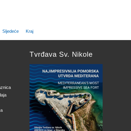
Sljedeće
Kraj
Tvrđava Sv. Nikole
aznica
daja
ca