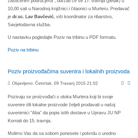
zaštićenim područjima", održati će se 17. travnja (petak) u
10,00 sati u Narodnoj knjižnici i čitaonici u Murteru. Predavač
je
dr.sc. Lav Bavčević
, viši koordinator za ribarstvo,
Savjetodavna služba.
U nastavku pogledajte Poziv na tribinu u PDF formatu.
Poziv na tribinu
Poziv proizvođačima suvenira i lokalnih proizvoda
Objavljeno: Četvrtak, 09 Travanj 2015 21:02
Pozivaju se proizvođači s otoka Murtera koji bi svoje
suvenire i/ili lokalne proizvode željeli prodavati u našoj
suvenirnici "Aba" da popis istih dostave u Upravu JU NP
Kornati do 15. travnja.
Molimo Vas da sa sobom ponesete i potvrdu o uredno