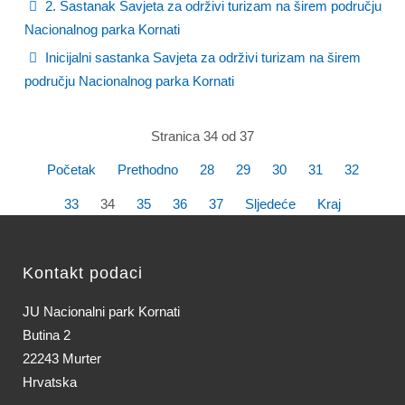
2. Sastanak Savjeta za održivi turizam na širem području
Nacionalnog parka Kornati
Inicijalni sastanka Savjeta za održivi turizam na širem
području Nacionalnog parka Kornati
Stranica 34 od 37
Početak
Prethodno
28
29
30
31
32
33
34
35
36
37
Sljedeće
Kraj
Kontakt podaci
JU Nacionalni park Kornati
Butina 2
22243 Murter
Hrvatska