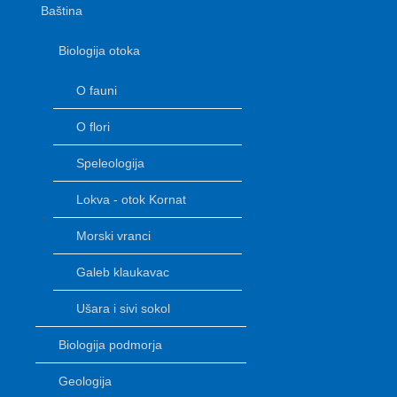
Baština
Biologija otoka
O fauni
O flori
Speleologija
Lokva - otok Kornat
Morski vranci
Galeb klaukavac
Ušara i sivi sokol
Biologija podmorja
Geologija