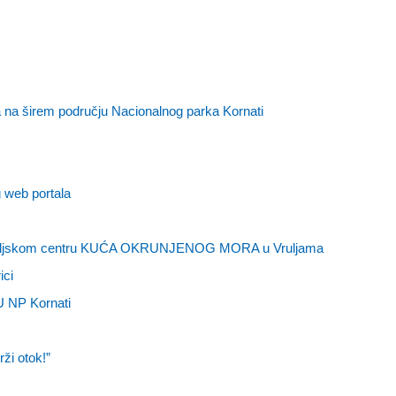
 na širem području Nacionalnog parka Kornati
 web portala
titeljskom centru KUĆA OKRUNJENOG MORA u Vruljama
ici
JU NP Kornati
ži otok!”