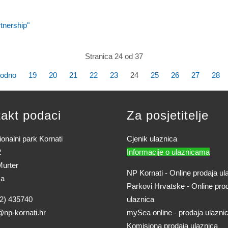
tnership"
Stranica 24 od 37
hodno
19
20
21
22
23
24
25
26
27
28
akt podaci
Za posjetitelje
onalni park Kornati
Cjenik ulaznica
2
Informacije o ulaznicama
urter
NP Kornati - Online prodaja ul
ka
Parkovi Hrvatske - Online pro
2) 435740
ulaznica
@np-kornati.hr
mySea online - prodaja ulazni
Komisiona prodaja ulaznica