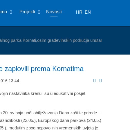
omo
Projekti
Novosti
HR
EN
alnog parka Kornati,osim građevinskih područja unutar
e zaplovili prema Kornatima
 2016 13:44
vojih nastavnika krenuli su u edukativni posjet
za 20. svibnja uoči obilježavanja Dana zaštite prirode –
znolikosti (22.05.), Europskog dana parkova (24.05.)
.05.), međutim zbog nepovoljnih vremenskih uvjeta je