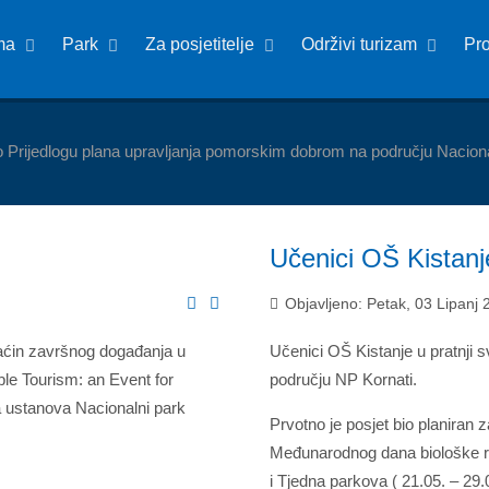
ma
Park
Za posjetitelje
Održivi turizam
Pr
o Prijedlogu plana upravljanja pomorskim dobrom na području Nacion
Učenici OŠ Kistanj
Objavljeno: Petak, 03 Lipanj
omaćin završnog događanja u
Učenici OŠ Kistanje u pratnji s
le Tourism: an Event for
području NP Kornati.
a ustanova Nacionalni park
Prvotno je posjet bio planiran 
Međunarodnog dana biološke ra
i Tjedna parkova ( 21.05. – 29