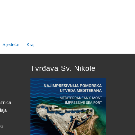
Sljedeće
Kraj
Tvrđava Sv. Nikole
aznica
daja
ca