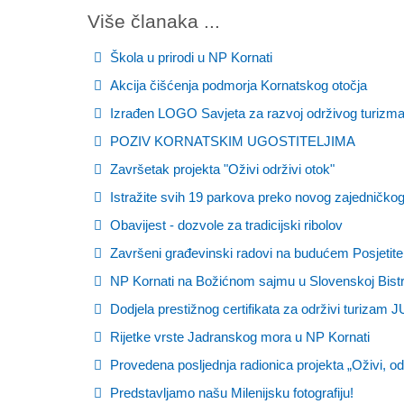
Više članaka ...
Škola u prirodi u NP Kornati
Akcija čišćenja podmorja Kornatskog otočja
Izrađen LOGO Savjeta za razvoj održivog turizma
POZIV KORNATSKIM UGOSTITELJIMA
Završetak projekta "Oživi održivi otok"
Istražite svih 19 parkova preko novog zajedničkog
Obavijest - dozvole za tradicijski ribolov
Završeni građevinski radovi na budućem Posje
NP Kornati na Božićnom sajmu u Slovenskoj Bistr
Dodjela prestižnog certifikata za održivi turizam 
Rijetke vrste Jadranskog mora u NP Kornati
Provedena posljednja radionica projekta „Oživi, odr
Predstavljamo našu Milenijsku fotografiju!