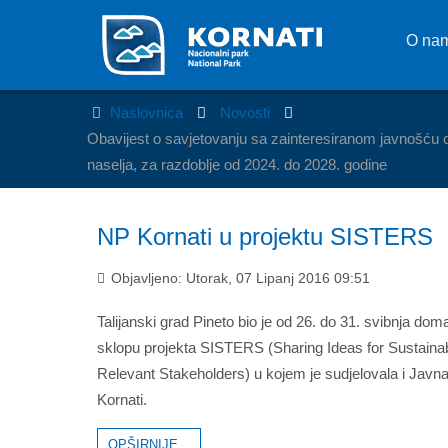
O na
Naslovnica
Novosti
Obavijest o savjetovanju sa zainteresiranom javnošću 
naselja, za razdoblje od 2024. do 2028. godine
NP Kornati u projektu SISTERS
Objavljeno: Utorak, 07 Lipanj 2016 09:51
Talijanski grad Pineto bio je od 26. do 31. svibnja d
sklopu projekta SISTERS (Sharing Ideas for Sustainab
Relevant Stakeholders) u kojem je sudjelovala i Javn
Kornati.
OPŠIRNIJE...