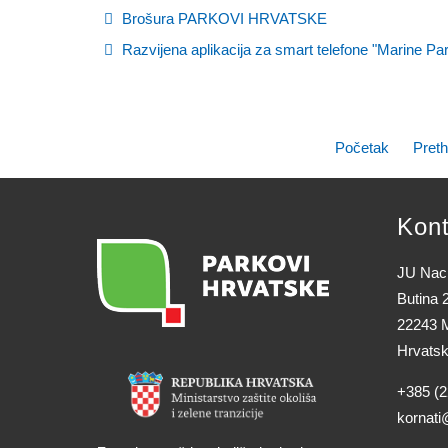
Brošura PARKOVI HRVATSKE
Razvijena aplikacija za smart telefone "Marine Par
Početak
Pret
Kont
JU Naci
Butina 
22243 M
Hrvats
+385 (2
kornati