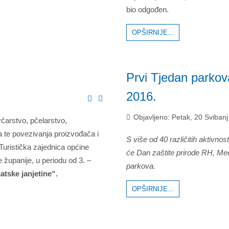
bio odgođen.
OPŠIRNIJE...
Prvi Tjedan parkov
2016.
Objavljeno: Petak, 20 Sviban
ovčarstvo, pčelarstvo,
da te povezivanja proizvođača i
S više od 40 različitih aktivnost
Turistička zajednica općine
će Dan zaštite prirode RH, Međ
 županije, u periodu od 3. –
parkova.
tske janjetine“.
OPŠIRNIJE...