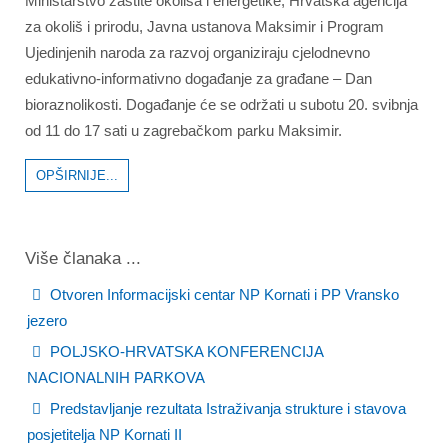
Ministarstvo zaštite okoliša i energetike, Hrvatska agencija
za okoliš i prirodu, Javna ustanova Maksimir i Program
Ujedinjenih naroda za razvoj organiziraju cjelodnevno
edukativno-informativno događanje za građane – Dan
bioraznolikosti. Događanje će se održati u subotu 20. svibnja
od 11 do 17 sati u zagrebačkom parku Maksimir.
OPŠIRNIJE...
Više članaka ...
Otvoren Informacijski centar NP Kornati i PP Vransko
jezero
POLJSKO-HRVATSKA KONFERENCIJA
NACIONALNIH PARKOVA
Predstavljanje rezultata Istraživanja strukture i stavova
posjetitelja NP Kornati II