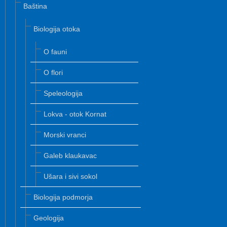
Baština
Biologija otoka
O fauni
O flori
Speleologija
Lokva - otok Kornat
Morski vranci
Galeb klaukavac
Ušara i sivi sokol
Biologija podmorja
Geologija