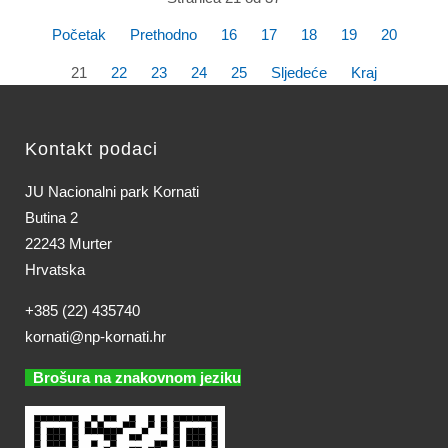
Početak
Prethodno
16
17
18
19
20
21
22
23
24
25
Sljedeće
Kraj
Kontakt podaci
JU Nacionalni park Kornati
Butina 2
22243 Murter
Hrvatska
+385 (22) 435740
kornati@np-kornati.hr
Brošura na znakovnom jeziku