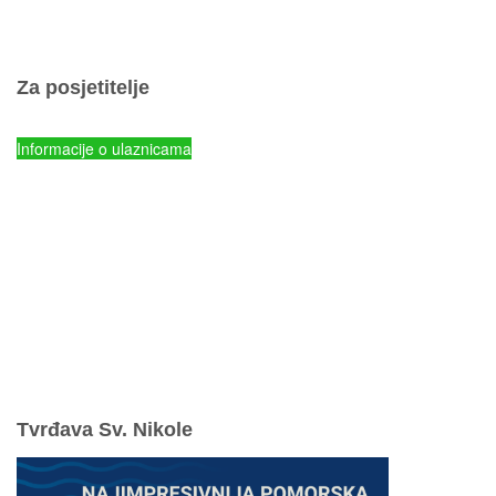
Popis otoka
Za posjetitelje
Cjenik ulaznica
Informacije o ulaznicama
NP Kornati - Online prodaja ulaznica
Parkovi Hrvatske - Online prodaja ulaznica
mySea online - prodaja ulaznica
Komisiona prodaja ulaznica
Izleti
Smještaj
Korisne informacije
Pravila ponašanja
Odgovorno uživajte u ljetovanju
Tvrđava Sv. Nikole