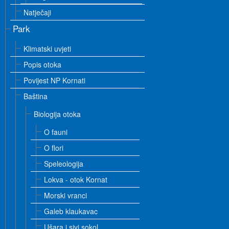
Natječaji
Park
Klimatski uvjeti
Popis otoka
Povijest NP Kornati
Baština
Biologija otoka
O fauni
O flori
Speleologija
Lokva - otok Kornat
Morski vranci
Galeb klaukavac
Ušara i sivi sokol