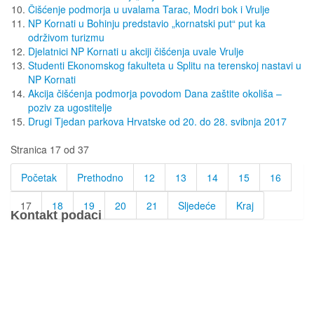
Čišćenje podmorja u uvalama Tarac, Modri bok i Vrulje
NP Kornati u Bohinju predstavio „kornatski put“ put ka
održivom turizmu
Djelatnici NP Kornati u akciji čišćenja uvale Vrulje
Studenti Ekonomskog fakulteta u Splitu na terenskoj nastavi u
NP Kornati
Akcija čišćenja podmorja povodom Dana zaštite okoliša –
poziv za ugostitelje
Drugi Tjedan parkova Hrvatske od 20. do 28. svibnja 2017
Stranica 17 od 37
Početak
Prethodno
12
13
14
15
16
17
18
19
20
21
Sljedeće
Kraj
Kontakt podaci
JU Nacionalni park Kornati
Butina 2
22243 Murter
Hrvatska
+385 (22) 435740