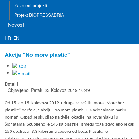
Završeni projekti
Projekt BIOPRESSADRIA
Novosti
HR
EN
Akcija "No more plastic"
Detalji
Objavljeno: Petak, 23 Kolovoz 2019 10:49
Od 15. do 18. kolovoza 2019. udruga za zaštitu mora „More bez
plastike“ održala je akciju „No more plastic“ u Nacionalnom parku
Kornati. Otpad se skupljao na dvije lokacije, na Tovarnjaku i u
Šipnatama. Skupljeno je 145 kg plastike, između toga izdvojeno je čak
150 upaljača i 3,3 kilograma čepova od boca. Plastika je
selekcionirana, održano je i predavanje na temu plastike, a neka koja