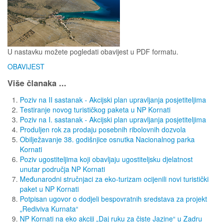
U nastavku možete pogledati obavijest u PDF formatu.
OBAVIJEST
Više članaka ...
Poziv na II sastanak - Akcijski plan upravljanja posjetiteljima
Testiranje novog turističkog paketa u NP Kornati
Poziv na I. sastanak - Akcijski plan upravljanja posjetiteljima
Produljen rok za prodaju posebnih ribolovnih dozvola
Obilježavanje 38. godišnjice osnutka Nacionalnog parka
Kornati
Poziv ugostiteljima koji obavljaju ugostiteljsku djelatnost
unutar područja NP Kornati
Međunarodni stručnjaci za eko-turizam ocijenili novi turistički
paket u NP Kornati
Potpisan ugovor o dodjeli bespovratnih sredstava za projekt
„Rediviva Kurnata“
NP Kornati na eko akciji „Daj ruku za čiste Jazine“ u Zadru