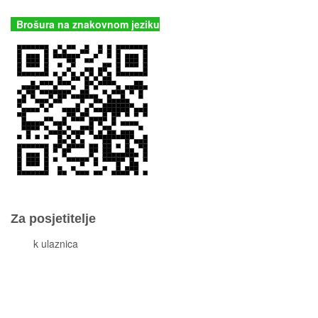
kornati@np-kornati.hr
Brošura na znakovnom jeziku
Za posjetitelje
Cjeni
k ulaznica
Komisiona prodaja ulaznica
Izleti
Smještaj
Korisne informacije
Pravila ponašanja