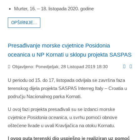
Murter, 16. – 18. listopada 2020. godine
OPŠIRNIJE...
Presađivanje morske cvjetnice Posidonia
oceanica u NP Kornati u sklopu projekta SASPAS
Objavljeno: Ponedjeljak, 28 Listopad 2019 18:30
U periodu od 15. do 17, listopada odvijala se završna faza
terenskog dijela projekta SASPAS Interreg Italy – Croatia u
području Nacionalnog parka Kornati.
U ovoj fazi projekta presađivali su se izdanci morske
cvjetnice
Posidonia oceanica
, u svrhu pomoći obnove
oštećene livade u uvali Kravljačica na otoku Kornatu.
I ovog puta terenski dio uspješno je realiziran uz pomoć