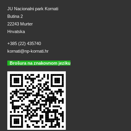
JU Nacionalni park Kornati
Butina 2
22243 Murter
Hrvatska
+385 (22) 435740
kornati@np-kornati.hr
Brošura na znakovnom jeziku