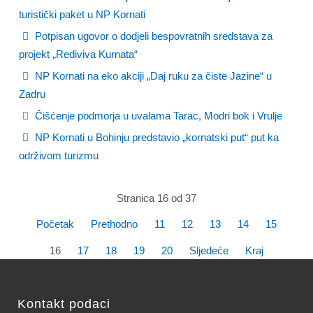
turistički paket u NP Kornati
Potpisan ugovor o dodjeli bespovratnih sredstava za
projekt „Rediviva Kurnata“
NP Kornati na eko akciji „Daj ruku za čiste Jazine“ u
Zadru
Čišćenje podmorja u uvalama Tarac, Modri bok i Vrulje
NP Kornati u Bohinju predstavio „kornatski put“ put ka
održivom turizmu
Stranica 16 od 37
Početak
Prethodno
11
12
13
14
15
16
17
18
19
20
Sljedeće
Kraj
Kontakt podaci