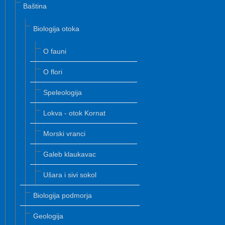
Baština
Biologija otoka
O fauni
O flori
Speleologija
Lokva - otok Kornat
Morski vranci
Galeb klaukavac
Ušara i sivi sokol
Biologija podmorja
Geologija