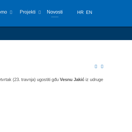
omo
Projekti
Novosti
HR
EN
vrtak (23. travnja) ugostiti gđu
Vesnu Jakić
iz udruge