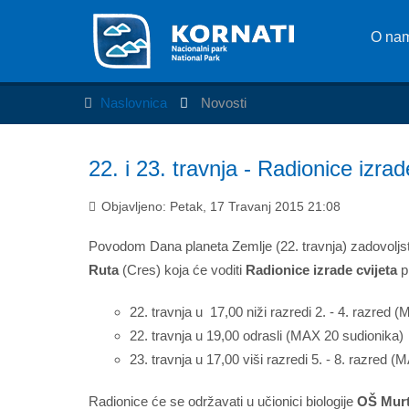
O na
Naslovnica
Novosti
22. i 23. travnja - Radionice izr
Objavljeno: Petak, 17 Travanj 2015 21:08
Povodom Dana planeta Zemlje (22. travnja) zadovoljstvo
Ruta
(Cres) koja će voditi
Radionice izrade cvijeta
p
22. travnja u 17,00 niži razredi 2. - 4. razred 
22. travnja u 19,00 odrasli (MAX 20 sudionika)
23. travnja u 17,00 viši razredi 5. - 8. razred 
Radionice će se održavati u učionici biologije
OŠ Murt