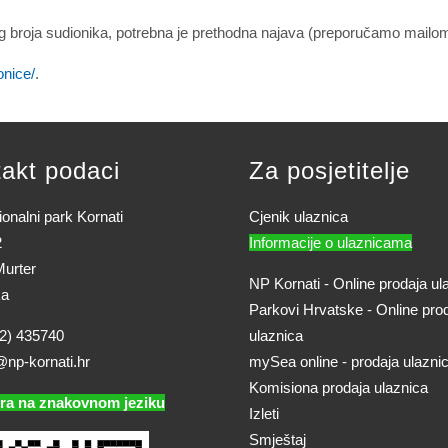
roja sudionika, potrebna je prethodna najava (preporučamo mailo
onice/
.
akt podaci
Za posjetitelje
onalni park Kornati
Cjenik ulaznica
2
Informacije o ulaznicama
urter
NP Kornati - Online prodaja ul
ka
Parkovi Hrvatske - Online pro
2) 435740
ulaznica
@np-kornati.hr
mySea online - prodaja ulazni
Komisiona prodaja ulaznica
ra na znakovnom jeziku
Izleti
Smještaj