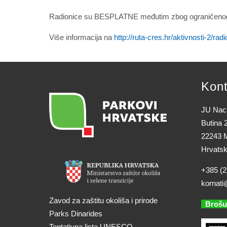
Radionice su BESPLATNE međutim zbog ograničenog b
Više informacija na
http://ruta-cres.hr/aktivnosti-2/radi
Kont
JU Naci
Butina 
22243 M
Hrvats
+385 (2
kornati
Zavod za zaštitu okoliša i prirode
Brošu
Parks Dinarides
Tentativna lista UNESCO