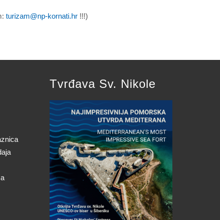
m:
turizam@np-kornati.hr
!!!)
Tvrđava Sv. Nikole
aznica
daja
ca