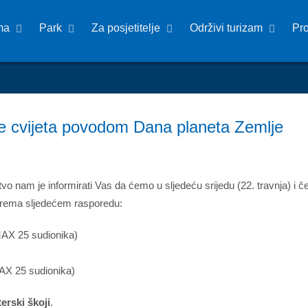
ma
Park
Za posjetitelje
Održivi turizam
Pr
ade cvijeta povodom Dana planeta Zemlje
 nam je informirati Vas da ćemo u sljedeću srijedu (22. travnja) i čet
rema sljedećem rasporedu:
(MAX 25 sudionika)
(MAX 25 sudionika)
erski škoji
.