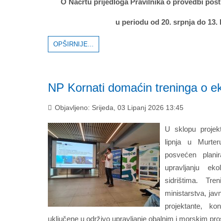
O Nacrtu prijedloga Pravilnika o provedbi po
u periodu od 20. srpnja do 13.
OPŠIRNIJE...
NP Kornati domaćin treninga o ek
Objavljeno: Srijeda, 03 Lipanj 2026 13:45
U sklopu proje
lipnja u Murter
posvećen planira
upravljanju eko
sidrištima. Tre
ministarstva, jav
projektante, ko
uključene u održivo upravljanje obalnim i morskim pr