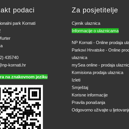
akt podaci
Za posjetitelje
onalni park Kornati
Cjenik ulaznica
2
Informacije o ulaznicama
urter
NP Kornati - Online prodaja ul
ka
Parkovi Hrvatske - Online pro
2) 435740
ulaznica
@np-kornati.hr
mySea online - prodaja ulazni
Komisiona prodaja ulaznica
ra na znakovnom jeziku
Izleti
Smještaj
Korisne informacije
Pravila ponašanja
Odgovorno uživajte u ljetovanj