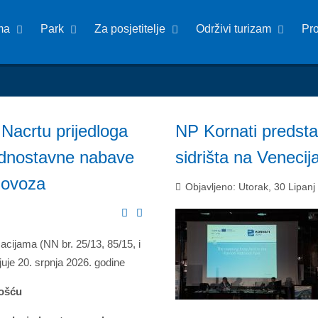
ma
Park
Za posjetitelje
Održivi turizam
Pr
Nacrtu prijedloga
NP Kornati predsta
jednostavne nabave
sidrišta na Veneci
olovoza
Objavljeno: Utorak, 30 Lipanj
cijama (NN br. 25/13, 85/15, i
juje 20. srpnja 2026. godine
nošću