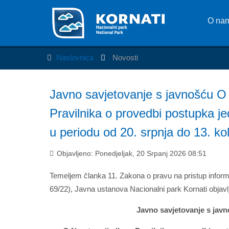
O na
Naslovnica
Novosti
Javno savjetovanje s javnošću O 
Pravilnika o provedbi postupka 
u periodu od 20. srpnja do 13. k
Objavljeno: Ponedjeljak, 20 Srpanj 2026 08:51
Temeljem članka 11. Zakona o pravu na pristup informa
69/22), Javna ustanova Nacionalni park Kornati objavl
Javno savjetovanje s jav