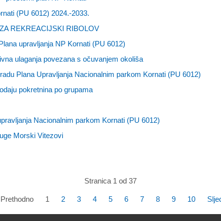
nati (PU 6012) 2024.-2033.
ZA REKREACIJSKI RIBOLOV
Plana upravljanja NP Kornati (PU 6012)
ktivna ulaganja povezana s očuvanjem okoliša
zradu Plana Upravljanja Nacionalnim parkom Kornati (PU 6012)
odaju pokretnina po grupama
upravljanja Nacionalnim parkom Kornati (PU 6012)
uge Morski Vitezovi
Stranica 1 od 37
Prethodno
1
2
3
4
5
6
7
8
9
10
Slje