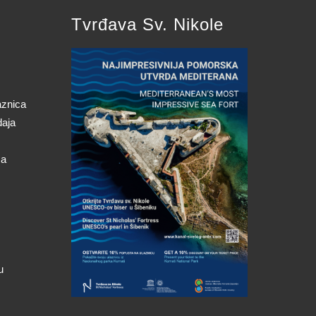
Tvrđava Sv. Nikole
aznica
daja
ca
u