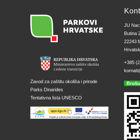
Kont
JU Naci
Butina 
22243 M
Hrvats
+385 (2
kornati
Zavod za zaštitu okoliša i prirode
Brošu
Parks Dinarides
Tentativna lista UNESCO