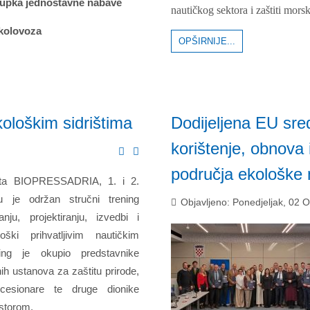
stupka jednostavne nabave
nautičkog sektora i zaštiti mors
 kolovoza
OPŠIRNIJE...
ološkim sidrištima
Dodijeljena EU sre
korištenje, obnova 
područja ekološke 
kta BIOPRESSADRIA, 1. i 2.
u je održan stručni trening
Objavljeno: Ponedjeljak, 02 
nju, projektiranju, izvedbi i
loški prihvatljivim nautičkim
ning je okupio predstavnike
nih ustanova za zaštitu prirode,
ncesionare te druge dionike
ostorom.