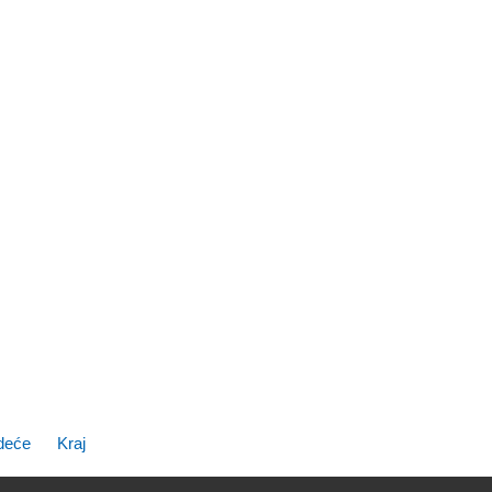
deće
Kraj