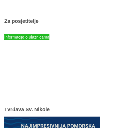
Popis otoka
Za posjetitelje
Cjenik ulaznica
Informacije o ulaznicama
NP Kornati - Online prodaja ulaznica
Parkovi Hrvatske - Online prodaja ulaznica
mySea online - prodaja ulaznica
Komisiona prodaja ulaznica
Izleti
Smještaj
Korisne informacije
Pravila ponašanja
Odgovorno uživajte u ljetovanju
Tvrđava Sv. Nikole