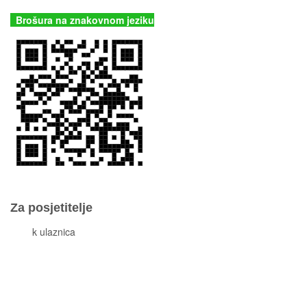
Brošura na znakovnom jeziku
Za posjetitelje
Cjeni
k ulaznica
Komisiona prodaja ulaznica
Izleti
Smještaj
Korisne informacije
Pravila ponašanja