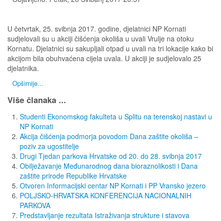
U četvrtak, 25. svibnja 2017. godine, djelatnici NP Kornati
sudjelovali su u akciji čišćenja okoliša u uvali Vrulje na otoku
Kornatu. Djelatnici su sakupljali otpad u uvali na tri lokacije kako bi
akcijom bila obuhvaćena cijela uvala. U akciji je sudjelovalo 25
djelatnika.
Opširnije...
Više članaka ...
Studenti Ekonomskog fakulteta u Splitu na terenskoj nastavi u
NP Kornati
Akcija čišćenja podmorja povodom Dana zaštite okoliša –
poziv za ugostitelje
Drugi Tjedan parkova Hrvatske od 20. do 28. svibnja 2017
Obilježavanje Međunarodnog dana bioraznolikosti i Dana
zaštite prirode Republike Hrvatske
Otvoren Informacijski centar NP Kornati i PP Vransko jezero
POLJSKO-HRVATSKA KONFERENCIJA NACIONALNIH
PARKOVA
Predstavljanje rezultata Istraživanja strukture i stavova