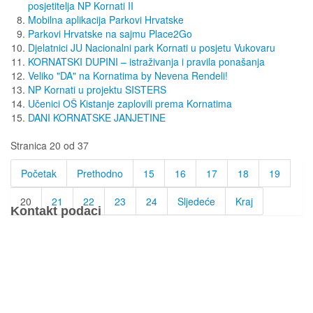
posjetitelja NP Kornati II
Mobilna aplikacija Parkovi Hrvatske
Parkovi Hrvatske na sajmu Place2Go
Djelatnici JU Nacionalni park Kornati u posjetu Vukovaru
KORNATSKI DUPINI – istraživanja i pravila ponašanja
Veliko "DA" na Kornatima by Nevena Rendeli!
NP Kornati u projektu SISTERS
Učenici OŠ Kistanje zaplovili prema Kornatima
DANI KORNATSKE JANJETINE
Stranica 20 od 37
Početak
Prethodno
15
16
17
18
19
20
21
22
23
24
Sljedeće
Kraj
Kontakt podaci
JU Nacionalni park Kornati
Butina 2
22243 Murter
Hrvatska
+385 (22) 435740
kornati@np-kornati.hr