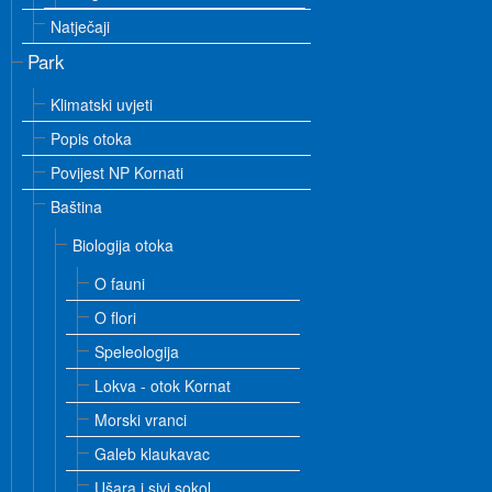
Natječaji
Park
Klimatski uvjeti
Popis otoka
Povijest NP Kornati
Baština
Biologija otoka
O fauni
O flori
Speleologija
Lokva - otok Kornat
Morski vranci
Galeb klaukavac
Ušara i sivi sokol