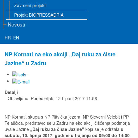
Završeni projekti
Projekt BIOPRESSADRIA
Novosti
HR
EN
NP Kornati na eko akciji „Daj ruku za čiste
Jazine“ u Zadru
Detalji
Objavljeno: Ponedjeljak, 12 Lipanj 2017 11:56
NP Kornati, skupa s NP Plitvička jezera, NP Sjeverni Velebit i PP
Telaščica, predstavio se u Zadru na eko akciji čišćenja podmorja
uvale Jazine
„Daj ruku za čiste Jazine"
koja se je održala
u
subotu, 10. lipnja 2017. godine u trajanju od 09:00 do 14:00