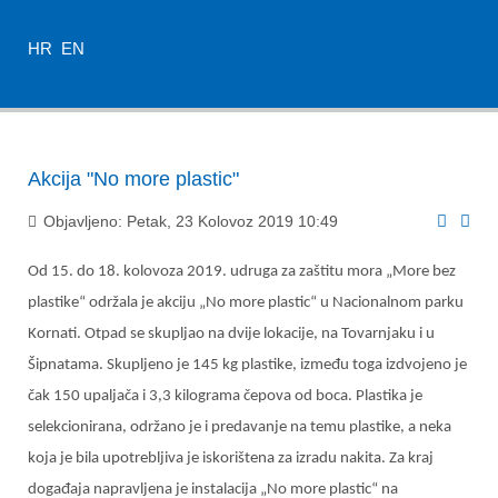
HR
EN
Akcija "No more plastic"
Objavljeno: Petak, 23 Kolovoz 2019 10:49
Od 15. do 18. kolovoza 2019. udruga za zaštitu mora „More bez
plastike“ održala je akciju „No more plastic“ u Nacionalnom parku
Kornati. Otpad se skupljao na dvije lokacije, na Tovarnjaku i u
Šipnatama. Skupljeno je 145 kg plastike, između toga izdvojeno je
čak 150 upaljača i 3,3 kilograma čepova od boca. Plastika je
selekcionirana, održano je i predavanje na temu plastike, a neka
koja je bila upotrebljiva je iskorištena za izradu nakita. Za kraj
događaja napravljena je instalacija „No more plastic“ na