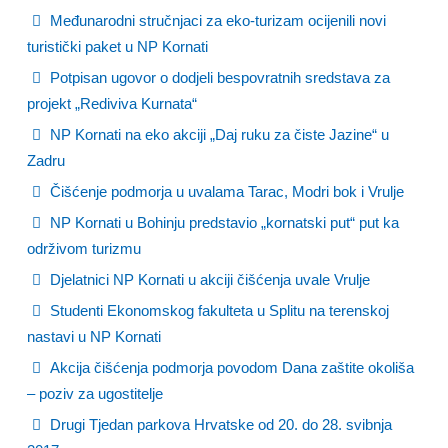
Međunarodni stručnjaci za eko-turizam ocijenili novi
turistički paket u NP Kornati
Potpisan ugovor o dodjeli bespovratnih sredstava za
projekt „Rediviva Kurnata“
NP Kornati na eko akciji „Daj ruku za čiste Jazine“ u
Zadru
Čišćenje podmorja u uvalama Tarac, Modri bok i Vrulje
NP Kornati u Bohinju predstavio „kornatski put“ put ka
održivom turizmu
Djelatnici NP Kornati u akciji čišćenja uvale Vrulje
Studenti Ekonomskog fakulteta u Splitu na terenskoj
nastavi u NP Kornati
Akcija čišćenja podmorja povodom Dana zaštite okoliša
– poziv za ugostitelje
Drugi Tjedan parkova Hrvatske od 20. do 28. svibnja