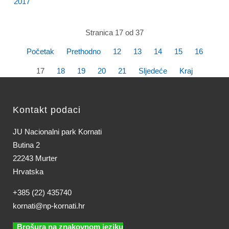
2017
Stranica 17 od 37
Početak
Prethodno
12
13
14
15
16
17
18
19
20
21
Sljedeće
Kraj
Kontakt podaci
JU Nacionalni park Kornati
Butina 2
22243 Murter
Hrvatska
+385 (22) 435740
kornati@np-kornati.hr
Brošura na znakovnom jeziku