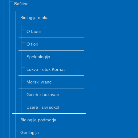
Baština
Biologija otoka
O fauni
O flori
Speleologija
Lokva - otok Kornat
Morski vranci
Galeb klaukavac
Ušara i sivi sokol
Biologija podmorja
Geologija