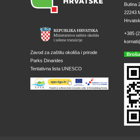
Butina 
22243 M
Hrvats
+385 (2
kornati
Zavod za zaštitu okoliša i prirode
Brošu
Parks Dinarides
Tentativna lista UNESCO