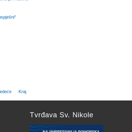
spješni“
jedeće
Kraj
Tvrđava Sv. Nikole