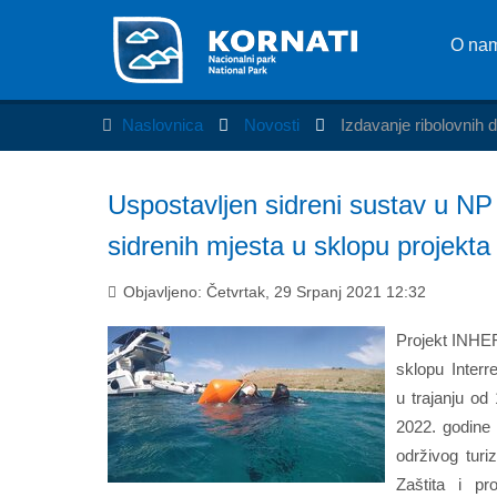
O na
Naslovnica
Novosti
Izdavanje ribolovnih 
Uspostavljen sidreni sustav u NP
sidrenih mjesta u sklopu projekt
Objavljeno: Četvrtak, 29 Srpanj 2021 12:32
Projekt INHER
sklopu Inter
u trajanju od 
2022. godine 
održivog turi
Zaštita i pro