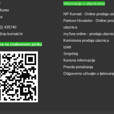
2
Informacije o ulaznicama
urter
NP Kornati - Online prodaja ul
ka
Parkovi Hrvatske - Online pro
2) 435740
ulaznica
@np-kornati.hr
mySea online - prodaja ulazni
Komisiona prodaja ulaznica
ra na znakovnom jeziku
Izleti
Smještaj
Korisne informacije
Pravila ponašanja
Odgovorno uživajte u ljetovanj