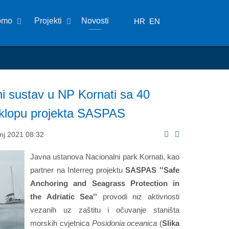
omo
Projekti
Novosti
HR
EN
ni sustav u NP Kornati sa 40
sklopu projekta SASPAS
anj 2021 08:32
Javna ustanova Nacionalni park Kornati, kao
partner na Interreg projektu
SASPAS ''Safe
Anchoring and Seagrass Protection in
the Adriatic Sea''
provodi niz aktivnosti
vezanih uz zaštitu i očuvanje staništa
morskih cvjetnica
Posidonia oceanica
(
Slika