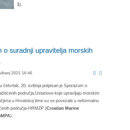
1
).
o suradnji upravitelja morskih
a
vibanj 2021 16:46
u četvrtak, 20. svibnja potpisan je Sporazum o
 zaštićenih područja.Ustanove koje upravljaju morskim
učjima u Hrvatskoj time su se povezale u neformalnu
ićenih područja-HRMZP (
Croatian Marine
roMPA
).