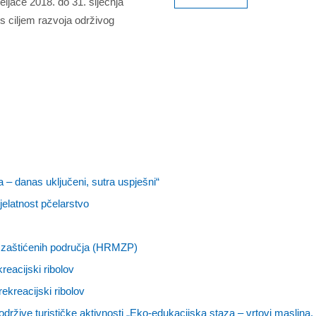
veljače 2018. do 31. siječnja
s ciljem razvoja održivog
 – danas uključeni, sutra uspješni“
jelatnost pčelarstvo
 zaštićenih područja (HRMZP)
eacijski ribolov
ekreacijski ribolov
održive turističke aktivnosti „Eko-edukacijska staza – vrtovi maslina,