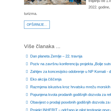
trajanju od 1.
2022. godine, 
turizma.
OPŠIRNIJE...
Više članaka ...
Dan planeta Zemlje – 22. travnja
Poziv na završnu konferenciju projekta „Bolje sutra
Zahtjev za koncesijsko odobrenje u NP Kornati - d
Eko akcija čiščenja
Razmjena iskustva kroz hrvatsku mrežu morskih
Popunjena kvota prodanih godišnjih dozvola za rekr
Obavijest o prodaji posebnih godišnjih dozvola za r
Projekt INHERIT – održano je pilot testiranje prve 