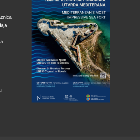
aznica
daja
ca
u