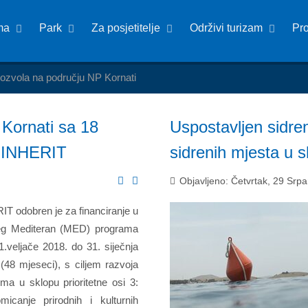
ma
Park
Za posjetitelje
Održivi turizam
Pr
dozvola na području NP Kornati
 Kornati sa 18
Uspostavljen sidre
a INHERIT
sidrenih mjesta u 
Objavljeno: Četvrtak, 29 Srp
IT odobren je za financiranje u
reg Mediteran (MED) programa
1.veljače 2018. do 31. siječnja
(48 mjeseci), s ciljem razvoja
zma u sklopu prioritetne osi 3:
micanje prirodnih i kulturnih