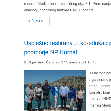
resursa Mediterana i specifičnog cilja 3.1: Promicanj
obalnog i priobalnog turizma u MED području.
OPŠIRNIJE...
Uspješno testirana „Eko-edukacij
podmorje NP Kornati“
Objavljeno: Četvrtak, 27 Svibanj 2021 15:43
U Nacionalnom
organizirano j
staze – podm
Kornati“, koje 
projekta INHER
Interreg Med