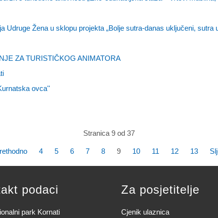
Udruge Žena u sklopu projekta „Bolje sutra-danas uključeni, sutra u
NJE ZA TURISTIČKOG ANIMATORA
ti
Kurnatska ovca''
Stranica 9 od 37
rethodno
4
5
6
7
8
9
10
11
12
13
Sl
akt podaci
Za posjetitelje
onalni park Kornati
Cjenik ulaznica