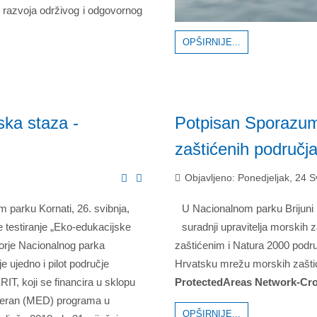
e razvoja održivog i odgovornog
OPŠIRNIJE...
ska staza -
Potpisan Sporazum 
zaštićenih područj
Objavljeno: Ponedjeljak, 24 S
 parku Kornati, 26. svibnja,
U Nacionalnom parku Brijuni 
e testiranje „Eko-edukacijske
suradnji upravitelja morskih
orje Nacionalnog parka
zaštićenim i Natura 2000 podr
je ujedno i pilot područje
Hrvatsku mrežu morskih zašt
IT, koji se financira u sklopu
ProtectedAreas Network-C
iteran (MED) programa u
OPŠIRNIJE...