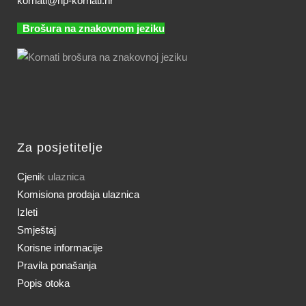
kornati@np-kornati.hr
Brošura na znakovnom jeziku
Za posjetitelje
Cjeni
k ulaznica
Komisiona prodaja ulaznica
Izleti
Smještaj
Korisne informacije
Pravila ponašanja
Popis otoka