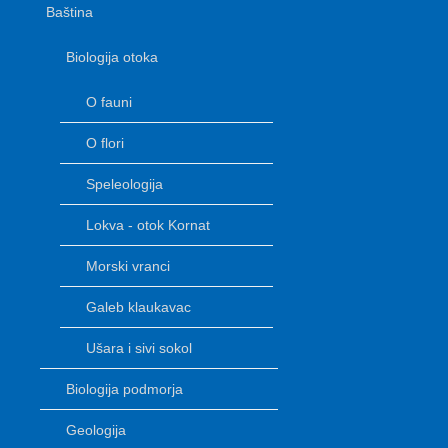
Baština
Biologija otoka
O fauni
O flori
Speleologija
Lokva - otok Kornat
Morski vranci
Galeb klaukavac
Ušara i sivi sokol
Biologija podmorja
Geologija